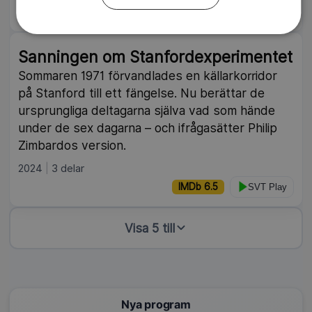
IMDb 7.8
SVT Play
Sanningen om Stanfordexperimentet
Sommaren 1971 förvandlades en källarkorridor
på Stanford till ett fängelse. Nu berättar de
ursprungliga deltagarna själva vad som hände
under de sex dagarna – och ifrågasätter Philip
Zimbardos version.
2024
3 delar
IMDb 6.5
SVT Play
Visa 5 till
Nya program