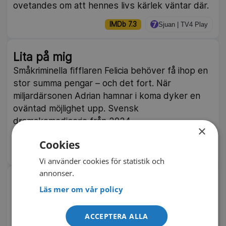
ovetandes om att hennes livs kärlek väntar där.
IMDb 7.3
Sjuan | TV4 Play
Lita på mig
Småkriminella fifflaren Felicia behöver få ihop en
stor summa pengar – och det fort. När
miljardärsonen Adrian hamnar i koma dyker en
oväntad möjlighet upp. Svensk
dramakomediserie från 2024.
×
2024
8 delar
Cookies
IMDb 6.9
SVT Play
Vi använder cookies för statistik och
annonser.
Parterapi i Gagnef
Läs mer om vår policy
Nisse har förlorat allt – jobbet, självkänslan och
stadslivet. Men i Dalarna väntar något nytt: en
ACCEPTERA ALLA
plats där tillit, terapi och kärlek vävs ihop på de