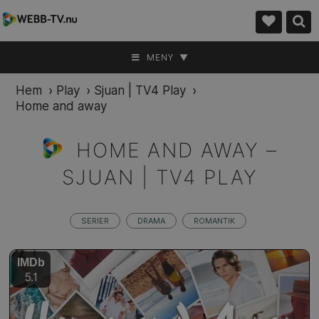
MENY ▼
Hem
›
Play
›
Sjuan | TV4 Play
›
Home and away
HOME AND AWAY –
SJUAN | TV4 PLAY
SERIER
DRAMA
ROMANTIK
IMDb
5.1