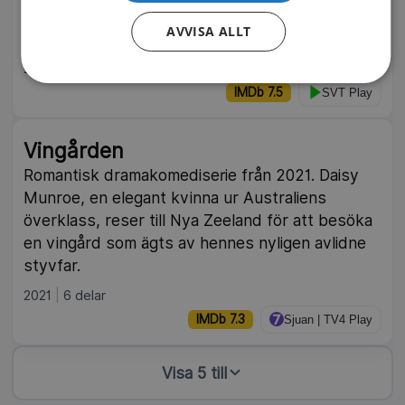
mest oväntade sätt. Svensk romantisk
AVVISA ALLT
komediserie från 2025.
2025
6 delar
IMDb 7.5
SVT Play
Vingården
Romantisk dramakomediserie från 2021. Daisy
Munroe, en elegant kvinna ur Australiens
överklass, reser till Nya Zeeland för att besöka
en vingård som ägts av hennes nyligen avlidne
styvfar.
2021
6 delar
IMDb 7.3
Sjuan | TV4 Play
Visa 5 till