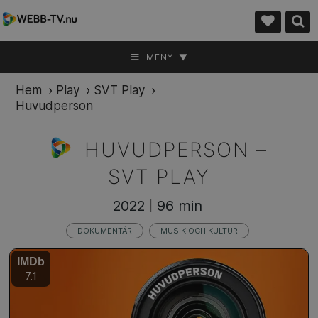
MENY ▼
Hem
›
Play
›
SVT Play
›
Huvudperson
HUVUDPERSON –
SVT PLAY
2022
96 min
|
DOKUMENTÄR
MUSIK OCH KULTUR
IMDb
7.1