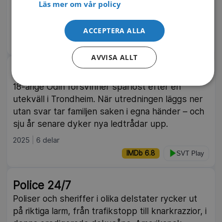
Läs mer om vår policy
förvandlas sorgen snabbt till en gåta.
2025
2 delar
ACCEPTERA ALLA
IMDb 7.2
SVT Play
AVVISA ALLT
Var är Odin?
18-årige Odin försvinner spårlöst efter en
utekväll i Trondheim. När utredningen läggs ner
utan svar tar familjen saken i egna händer – och
sju år senare dyker nya ledtrådar upp.
2025
6 delar
IMDb 6.8
SVT Play
Police 24/7
Poliser och sheriffer i olika delstater rycker ut
på riktiga larm, från trafikstopp till knarkrazzior, i