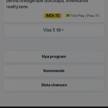
denna oredigerade dokusåpa. Amerikansk
realityserie.
IMDb 7.0
TV10 Play | Pluto TV
Visa 5 till
Nya program
Kommande
Sista chansen