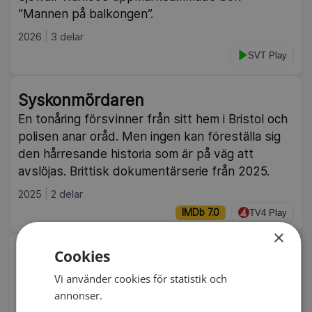
”Mannen på balkongen”.
2026
3 delar
SVT Play
Syskonmördaren
En tonåring försvinner från sitt hem i Bristol och
polisen anar oråd. Men ingen kan föreställa sig
den hårresande historia som är på väg att
avslöjas. Brittisk dokumentärserie från 2025.
2025
2 delar
IMDb 7.0
TV4 Play
×
Cookies
Lönnmordet
Vem skulle vilja fälla ett av Storbritanniens mest
Vi använder cookies för statistik och
älskade träd? När det ikoniska Sycamore Gap-
annonser.
trädet huggs ned en natt i september 2023