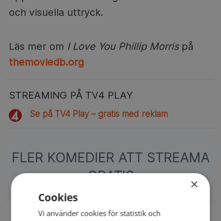
och visuella uttryck.
Läs mer om
I Love You Phillip Morris
på
themoviedb.org
STREAMING PÅ TV4 PLAY
Se på TV4 Play – gratis med reklam
FLER KOMEDIER ATT STREAMA
GRATIS
×
Cookies
NY
Vi använder cookies för statistik och
Book Club