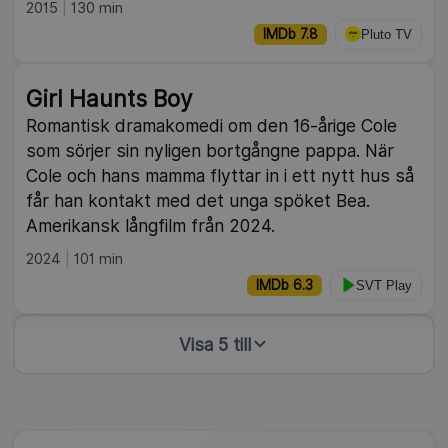
2015
130 min
IMDb 7.8
Pluto TV
Girl Haunts Boy
Romantisk dramakomedi om den 16-årige Cole
som sörjer sin nyligen bortgångne pappa. När
Cole och hans mamma flyttar in i ett nytt hus så
får han kontakt med det unga spöket Bea.
Amerikansk långfilm från 2024.
2024
101 min
IMDb 6.3
SVT Play
Visa 5 till