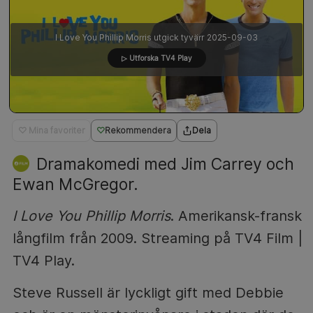
I Love You Phillip Morris utgick tyvärr 2025-09-03
▷ Utforska TV4 Play
♡ Mina favoriter
Rekommendera
Dela
Dramakomedi med Jim Carrey och
Ewan McGregor.
I Love You Phillip Morris
. Amerikansk-fransk
långfilm från 2009. Streaming på TV4 Film |
TV4 Play.
Steve Russell är lyckligt gift med Debbie