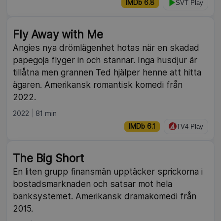
IMDb 6.8
SVT Play
Fly Away with Me
Angies nya drömlägenhet hotas när en skadad
papegoja flyger in och stannar. Inga husdjur är
tillåtna men grannen Ted hjälper henne att hitta
ägaren. Amerikansk romantisk komedi från
2022.
2022
81 min
IMDb 6.1
TV4 Play
The Big Short
En liten grupp finansmän upptäcker sprickorna i
bostadsmarknaden och satsar mot hela
banksystemet. Amerikansk dramakomedi från
2015.