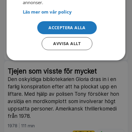
annonser.
Fyra livslånga vänner i bokcirkeln läser Fifty
Läs mer om vår policy
Shades of Grey och hamnar plötsligt i nya
romanser, gamla flammor och oväntade
självinsikter på äldre dar. Amerikansk romantisk
ACCEPTERA ALLA
komedi från 2018.
AVVISA ALLT
2018
99 min
IMDb 6.1
TV4 Film | TV4 Play
Tjejen som visste för mycket
Den oskyldiga bibliotekarien Gloria dras in i en
farlig konspiration efter att ha plockat upp en
liftare. Med hjälp av polisen Tony försöker hon
avslöja en mordkomplott som involverar högt
uppsatta personer. Amerikansk thrillerkomedi
från 1978.
1978
111 min