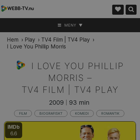
MENY ▼
Hem
›
Play
›
TV4 Film | TV4 Play
›
I Love You Phillip Morris
I LOVE YOU PHILLIP
MORRIS –
TV4 FILM | TV4 PLAY
2009
93 min
|
FILM
BIOGRAFISKT
KOMEDI
ROMANTIK
IMDb
6.6