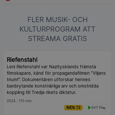
FLER MUSIK- OCH
KULTURPROGRAM ATT
STREAMA GRATIS
Riefenstahl
Leni Riefenstahl var Nazitysklands främsta
filmskapare, känd för propagandafilmen ”Viljans
triumf”. Dokumentären utforskar hennes
banbrytande konstnärliga arv och omstridda
koppling till Tredje rikets diktatur.
2024
115 min
IMDb 7.2
SVT Play