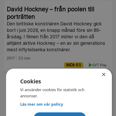
David Hockney – från poolen till
porträtten
Den brittiske konstnären David Hockney gick
bort i juni 2026, en knapp månad före sin 89-
årsdag. I filmen från 2017 möter vi den då
alltjämt aktive Hockney – en av sin generations
mest inflytelserika konstnärer.
2017
53 min
IMDb 6.5
SVT Play
×
Cookies
Tornedalingarnas dag
Programledarna Rebecka Digervall och Paulina
Vi använder cookies för statistik och
Martikainen tar oss med till sommarfina
annonser.
Kattilakoski för att fira Tornedalingarnas dag.
Läs mer om vår policy
2026
59 min