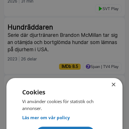
2026
31 min
SVT Play
Hundräddaren
Serie där djurtränaren Brandon McMillan tar sig
an otämjda och bortglömda hundar som lämnas
på djurhem i USA.
2023
26 delar
IMDb 8.5
Sjuan | TV4 Play
×
Kriminalarkivet: Flickmorden
Cookies
André Pops och Lasse Lampers berättar om ett
av landets mest dramatiska och upprörande
Vi använder cookies för statistik och
kriminalfall, som också legat till grund för
annonser.
Sjöwall-Wahlöös uppmärksammade bok
Läs mer om vår policy
”Mannen på balkongen”.