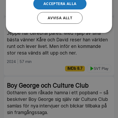
2026
3 delar
ACCEPTERA ALLA
SVT Play
AVVISA ALLT
Inte utan min wingman
Jeppe har cerebral pares. Med hjälp av sina
bästa vänner Kåre och David reser han världen
runt och lever livet. Men inför en kommande
stor resa vänds allt upp och ner.
2024
57 min
IMDb 8.7
SVT Play
Boy George och Culture Club
Gotharen som råkade hamna i ett popband – så
beskriver Boy George sig själv när Culture Club
samlas för nya intervjuer och blickar tillbaka på
sin framgångssaga.