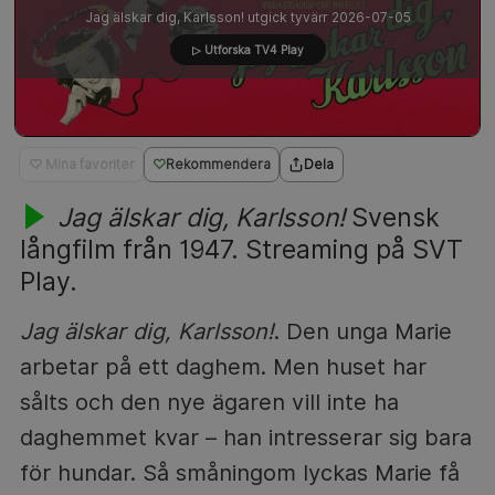
Jag älskar dig, Karlsson! utgick tyvärr 2026-07-05
▷ Utforska TV4 Play
♡ Mina favoriter
Rekommendera
Dela
Jag älskar dig, Karlsson!
Svensk
långfilm från 1947. Streaming på SVT
Play.
Jag älskar dig, Karlsson!
. Den unga Marie
arbetar på ett daghem. Men huset har
sålts och den nye ägaren vill inte ha
daghemmet kvar – han intresserar sig bara
för hundar. Så småningom lyckas Marie få