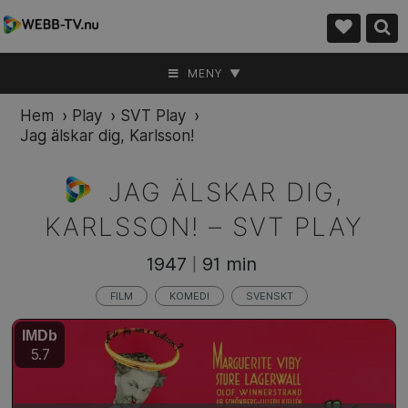
MENY ▼
Hem
›
Play
›
SVT Play
›
Jag älskar dig, Karlsson!
JAG ÄLSKAR DIG,
KARLSSON! –
SVT PLAY
1947
91 min
|
FILM
KOMEDI
SVENSKT
IMDb
5.7