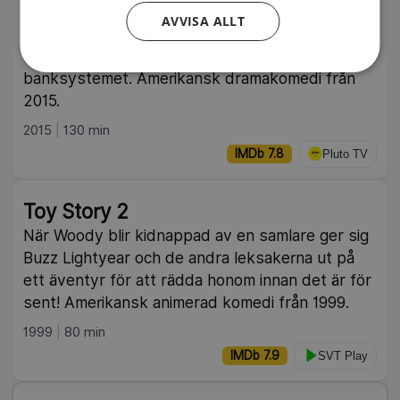
The Big Short
AVVISA ALLT
En liten grupp finansmän upptäcker sprickorna i
bostadsmarknaden och satsar mot hela
banksystemet. Amerikansk dramakomedi från
2015.
2015
130 min
IMDb 7.8
Pluto TV
Toy Story 2
När Woody blir kidnappad av en samlare ger sig
Buzz Lightyear och de andra leksakerna ut på
ett äventyr för att rädda honom innan det är för
sent! Amerikansk animerad komedi från 1999.
1999
80 min
IMDb 7.9
SVT Play