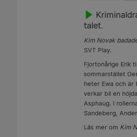
Kriminald
talet.
Kim Novak badade 
SVT Play.
Fjortonårige Erik
sommarstället Gen
heter Ewa och är 
verkar bli en höj
Asphaug. I rollern
Sandeberg, Anders
Läs mer om
Kim N