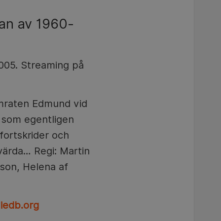
jan av 1960-
2005. Streaming på
amraten Edmund vid
 som egentligen
fortskrider och
värda… Regi: Martin
sson, Helena af
iedb.org