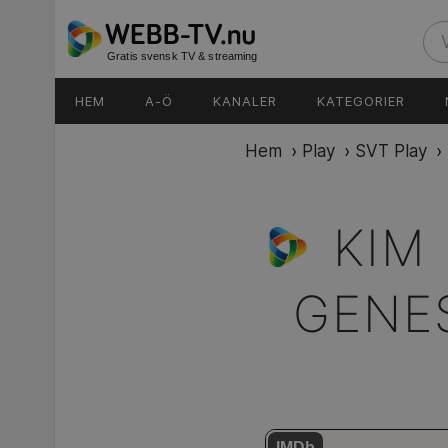
Gratis svensk TV & streaming
HEM
A-Ö
KANALER
KATEGORIER
Hem
›
Play
›
SVT Play
›
KIM
GENE
IMDb