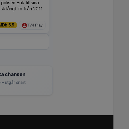
polisen Erik till sina
sk långfilm från 2011
MDb 6.5
TV4 Play
ta chansen
 – utgår snart