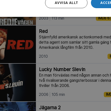
AVVISA ALLT
ACCE
nybildad arbetsgrupp inom Europol som
ekonomiska brottslingarna. Svensk action
2003
113 min
IMDb 6.
Red
Stjärnfylld amerikansk actionkomedi med
detta agent som samlar sitt gamla gäng fö
Amerikansk långfilm från 2010.
2010
Lucky Number Slevin
En man förväxlas med någon annan och 
två rivaliserande gangsterbossar i denn
thriller från 2006.
2006
105 min
IMD
Jägarna 2