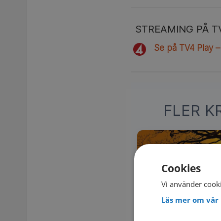
STREAMING PÅ T
Se på TV4 Play –
FLER K
Cookies
Vi använder cooki
Läs mer om vår 