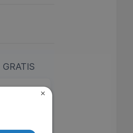
 GRATIS
×
öppnar ett kallt fall
2024.
MDb 5.6
TV4 Play
Johan Falk till en