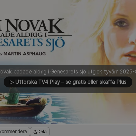
ovak badade aldrig i Genesarets sjö utgick tyvärr 2025
▷ Utforska TV4 Play
– se gratis eller skaffa Plus
kommendera
Dela