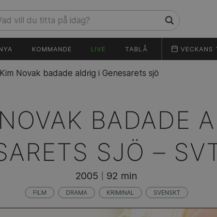
NYA
KOMMANDE
LIVE
TABLÅ
VECKANS 
Kim Novak badade aldrig i Genesarets sjö
 NOVAK BADADE A
SARETS SJÖ –
SV
2005
92 min
|
FILM
DRAMA
KRIMINAL
SVENSKT