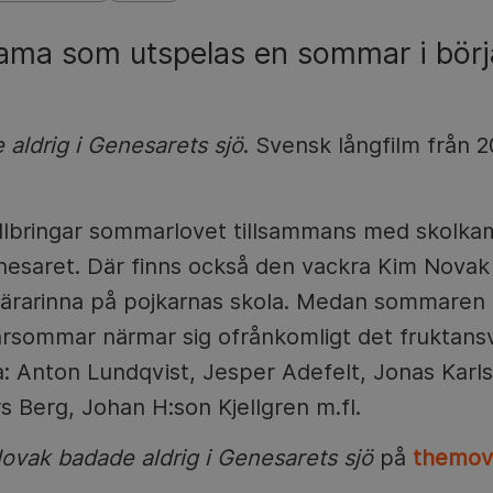
rama som utspelas en sommar i bör
aldrig i Genesarets sjö
. Svensk långfilm från 
 tillbringar sommarlovet tillsammans med skolk
esaret. Där finns också den vackra Kim Novak
lärarinna på pojkarnas skola. Medan sommaren 
darsommar närmar sig ofrånkomligt det fruktans
a: Anton Lundqvist, Jesper Adefelt, Jonas Karl
 Berg, Johan H:son Kjellgren m.fl.
ovak badade aldrig i Genesarets sjö
på
themov