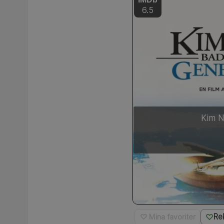
6.5
Kim N
Re
♡ Mina favoriter