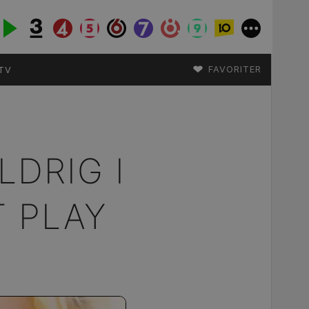
♥
FAVORITER
TV
LDRIG I
T PLAY