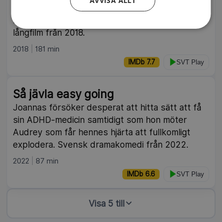
AVVISA ALLT
förhållandet – han bär på en fruktansvärd
hemlighet som redan binder dem samman. Tysk
långfilm från 2018.
2018
181 min
IMDb 7.7
SVT Play
Så jävla easy going
Joannas försöker desperat att hitta sätt att få
sin ADHD-medicin samtidigt som hon möter
Audrey som får hennes hjärta att fullkomligt
explodera. Svensk dramakomedi från 2022.
2022
87 min
IMDb 6.6
SVT Play
Visa 5 till