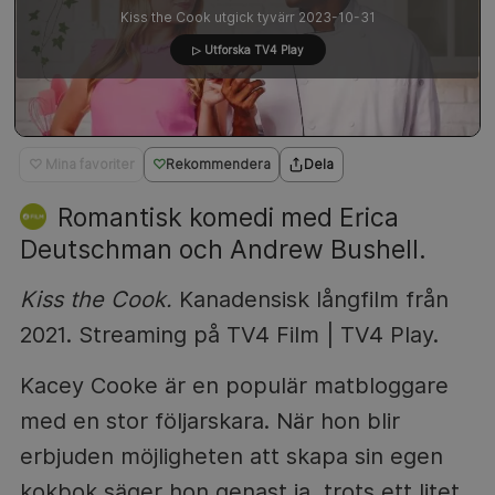
Kiss the Cook utgick tyvärr 2023-10-31
▷ Utforska TV4 Play
♡ Mina favoriter
Rekommendera
Dela
Romantisk komedi med Erica
Deutschman och Andrew Bushell.
Kiss the Cook.
Kanadensisk långfilm från
2021. Streaming på TV4 Film | TV4 Play.
Kacey Cooke är en populär matbloggare
med en stor följarskara. När hon blir
erbjuden möjligheten att skapa sin egen
kokbok säger hon genast ja, trots ett litet