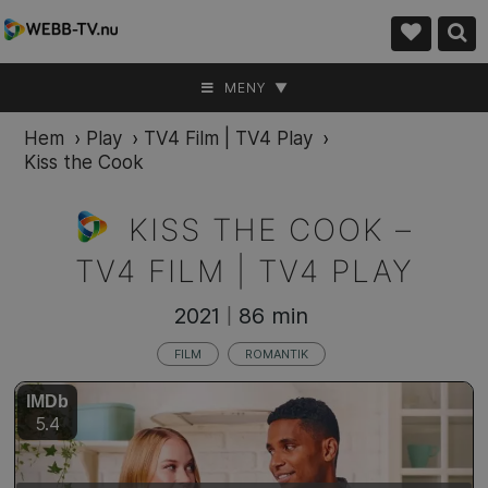
MENY ▼
Hem
›
Play
›
TV4 Film | TV4 Play
›
Kiss the Cook
KISS THE COOK –
TV4 FILM | TV4 PLAY
2021
86 min
|
FILM
ROMANTIK
IMDb
5.4