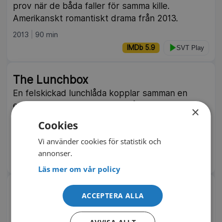
prov när de båda faller för samma kille.
Amerikanskt romantiskt drama från 2013.
2013
90 min
IMDb 5.9
SVT Play
The Lunchbox
En felskickad lunchlåda kopplar samman en
ensam hemmafru och en tystlåten änkeman i
×
brev de skickar via Mumbais
Cookies
matleveranssystem. Indiskt drama från 2013.
Vi använder cookies för statistik och
2013
104 min
annonser.
IMDb 7.8
Pluto TV
Läs mer om vår policy
Never Look Away
ACCEPTERA ALLA
Konststudenten Kurt blir kär i Ellie. Hennes far,
professor Seeband, gör allt för att förstöra