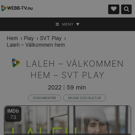
MENY ▼
Hem
›
Play
›
SVT Play
›
Laleh – Välkommen hem
LALEH – VÄLKOMMEN
HEM –
SVT PLAY
2022
59 min
|
DOKUMENTÄR
MUSIK OCH KULTUR
IMDb
7.3