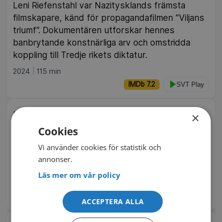
Leni Riefenstahl var Nazitysklands främsta
filmskapare, känd för propagandafilmen ”Viljans
triumf”. Dokumentären utforskar hennes
banbrytande konstnärliga arv och omstridda
koppling till Tredje rikets diktatur.
2024
115 min
IMDb 7.2
SVT Play
Marianne Faithfull: Broken English
×
Cookies
Rock- och stilikonen Marianne Faithfull skriver
om sin egen historia – från folkmusik till new
Vi använder cookies för statistik och
wave-rock, bortom myten ”Mick Jaggers tjej”.
annonser.
Inspelad strax före bortgången 2025.
Läs mer om vår policy
2025
99 min
IMDb 7.4
SVT Play
ACCEPTERA ALLA