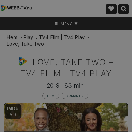
MENY ▼
Hem
›
Play
›
TV4 Film | TV4 Play
›
Love, Take Two
LOVE, TAKE TWO –
TV4 FILM | TV4 PLAY
2019
83 min
|
FILM
ROMANTIK
IMDb
5.9