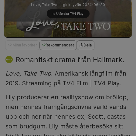
Love, Take Two utgick tyvärr 2024-06-30
▷ Utforska TV4 Play
♡ Mina favoriter
Rekommendera
Dela
Romantiskt drama från Hallmark.
Love, Take Two.
Amerikansk långfilm från
2019. Streaming på TV4 Film | TV4 Play.
Lily producerar en realityshow om bröllop,
men hennes framgångsdrivna värld vänds
upp och ner när hennes ex, Scott, castas
som brudgum. Lily måste återbesöka sitt
förflutna om hon ska hitta sin egen lyckliga