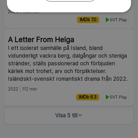
förflutna och rivalerna på banan.
2024
135 min
IMDb 7.0
SVT Play
A Letter From Helga
I ett isolerat samhälle på Island, bland
vidunderligt vackra berg, dalgångar och steniga
stränder, ställs passionerad och förbjuden
kärlek mot trohet, arv och förpliktelser.
Isländskt-svenskt romantiskt drama från 2022.
2022
112 min
IMDb 6.3
SVT Play
Visa 5 till