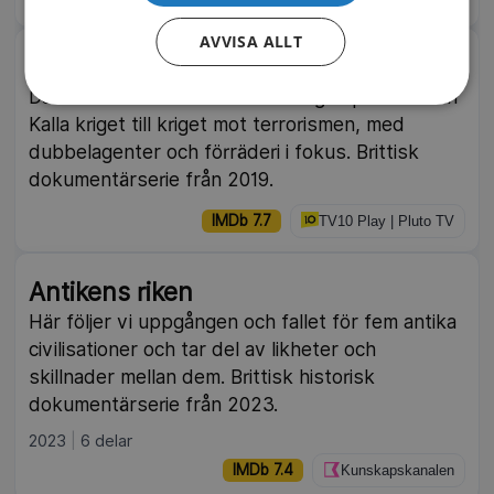
AVVISA ALLT
Damian Lewis: Spy Wars
Damian Lewis berättar om verkliga spionfall från
Kalla kriget till kriget mot terrorismen, med
dubbelagenter och förräderi i fokus. Brittisk
dokumentärserie från 2019.
IMDb 7.7
TV10 Play | Pluto TV
Antikens riken
Här följer vi uppgången och fallet för fem antika
civilisationer och tar del av likheter och
skillnader mellan dem. Brittisk historisk
dokumentärserie från 2023.
2023
6 delar
IMDb 7.4
Kunskapskanalen