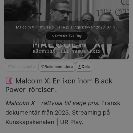
Malcolm X – rättvisa till varje pris utgick tyvärr 2026-07-31
▷ Utforska TV4 Play
♡ Mina favoriter
Rekommendera
Dela
Malcolm X: En ikon inom Black
Power-rörelsen.
Malcolm X – rättvisa till varje pris.
Fransk
dokumentär från 2023. Streaming på
Kunskapskanalen | UR Play.