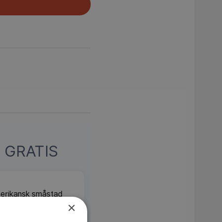
 GRATIS
merikansk småstad
×
lisen Chris Loudon
 fotografier blir det