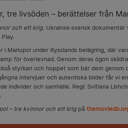
, tre livsöden – berättelser från Mar
nor och ett krig.
Ukrainsk-svensk dokumentär f
Play.
nor i Mariupol under Rysslands belägring, där v
 kamp för överlevnad. Genom deras ögon skildras
också styrkan och hoppet som bär dem genom 
ngna intervjuer och autentiska bilder får vi en 
de individer och samhälle. Regi: Svitlana Lishchy
.
ol – tre kvinnor och ett krig
på
themoviedb.or