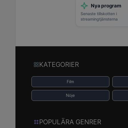
Nya program
Senaste tillskotten i
streamingtjänsterna
KATEGORIER
Film
Nöje
POPULÄRA GENRER