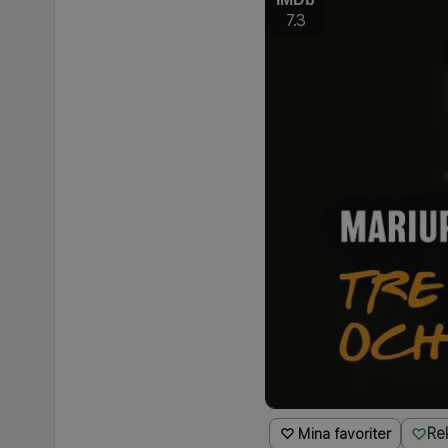
7.3
Re
♡ Mina favoriter