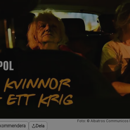
Foto: © Albatros Communicos F
kommendera
Dela