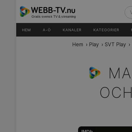
Gratis svensk TV & streaming
HEM
A-Ö
KANALER
KATEGORIER
Hem
›
Play
›
SVT Play
›
MA
OCH
IMDb