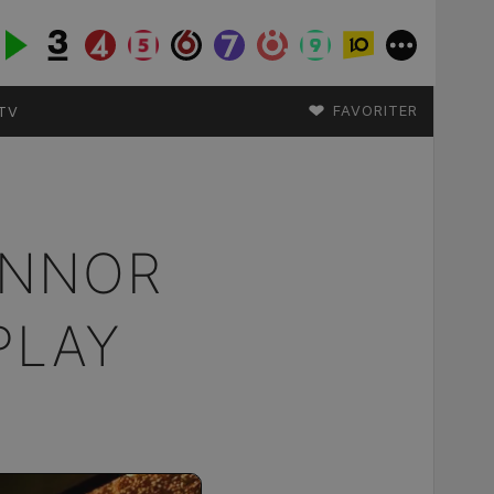
♥
FAVORITER
TV
INNOR
PLAY