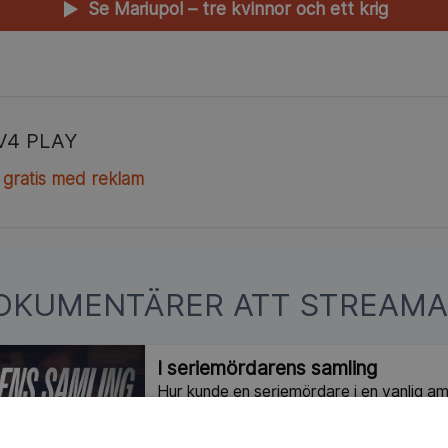
Se Mariupol – tre kvinnor och ett krig
▲
V4 PLAY
 gratis med reklam
OKUMENTÄRER ATT STREAMA
I seriemördarens samling
Hur kunde en seriemördare i en vanlig a
förbli oupptäckt i årtionden? När lokalpo
hittar en sedan länge bortglömd låda med