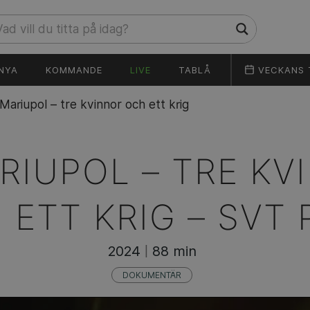
NYA
KOMMANDE
LIVE
TABLÅ
VECKANS 
Mariupol – tre kvinnor och ett krig
RIUPOL – TRE KV
 ETT KRIG –
SVT 
2024
88 min
|
DOKUMENTÄR