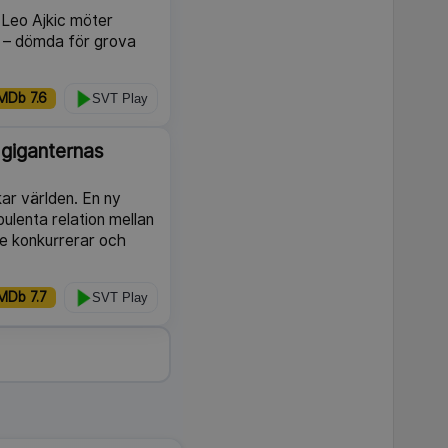
 Leo Ajkic möter
f – dömda för grova
MDb 7.6
SVT Play
 giganternas
ar världen. En ny
bulenta relation mellan
e konkurrerar och
MDb 7.7
SVT Play