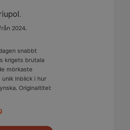
iupol.
rån 2024.
ardagen snabbt
 krigets brutala
de mörkaste
unik inblick i hur
nska. Originaltitel:
g