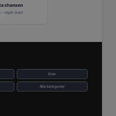
ta chansen
 – utgår snart
Krim
Alla kategorier