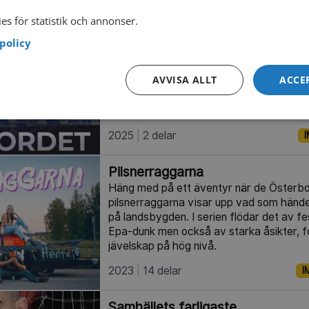
starten på jakten på en av USA:s värsta
es för statistik och annonser.
2022
3 delar
policy
Lönnmordet
AVVISA ALLT
ACCE
Vem skulle vilja fälla ett av Storbritanni
När det ikoniska Sycamore Gap-trädet hu
september 2023 förvandlas sorgen snabbt
2025
2 delar
I
Pilsnerraggarna
Häng med på ett äventyr när de Österbo
pilsnerraggarna visar upp vad som händ
på landsbygden. I serien flödar det av f
Epa-dunk men också av starka åsikter, 
jävelskap på hög nivå.
2023
14 delar
I
Samhällets farligaste