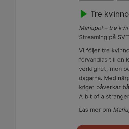
Tre kvinnor
Mariupol – tre kvin
Streaming på SVT 
Vi följer tre kvin
förvandlas till en
verklighet, men 
dagarna. Med närgå
kriget påverkar bå
A bit of a stranger
Läs mer om
Mariup