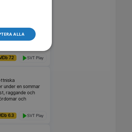
 seriemördare.
IMDb 7.1
SVT Play
PTERA ALLA
ens mest älskade träd?
ggs ned en natt i
 till en gåta.
MDb 7.2
SVT Play
ttniska
er under en sommar
est, raggande och
fördomar och
MDb 6.3
SVT Play