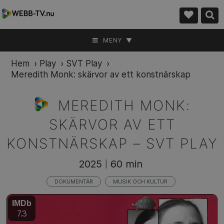
MENY ▼
Hem
›
Play
›
SVT Play
›
Meredith Monk: skärvor av ett konstnärskap
MEREDITH MONK:
SKÄRVOR AV ETT
KONSTNÄRSKAP –
SVT PLAY
2025
60 min
|
DOKUMENTÄR
MUSIK OCH KULTUR
IMDb
7.3