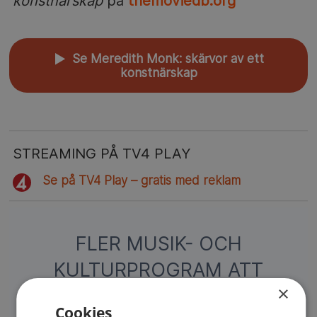
konstnärskap
på
themoviedb.org
Se Meredith Monk: skärvor av ett
▲
konstnärskap
STREAMING PÅ TV4 PLAY
Se på TV4 Play – gratis med reklam
FLER MUSIK- OCH
KULTURPROGRAM ATT
×
STREAMA GRATIS
Cookies