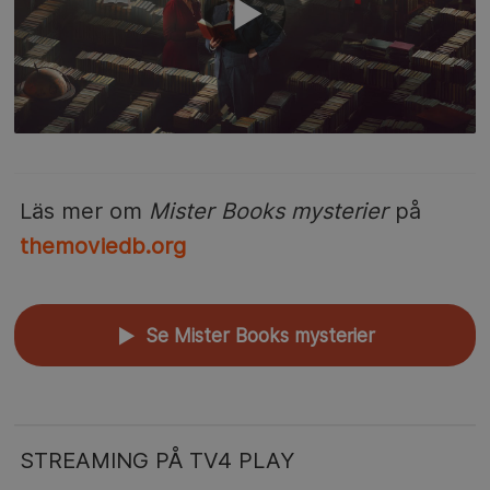
Läs mer om
Mister Books mysterier
på
themoviedb.org
Se Mister Books mysterier
▲
STREAMING PÅ TV4 PLAY