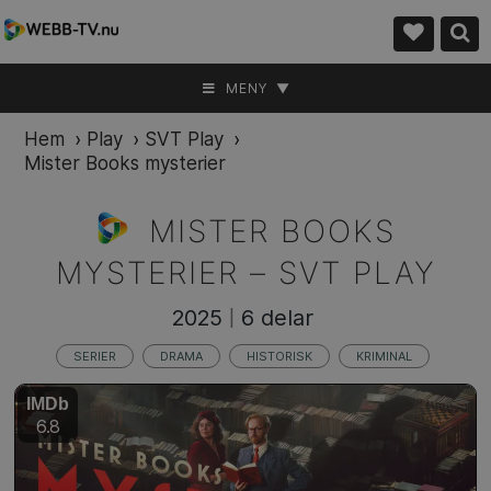
MENY ▼
Hem
›
Play
›
SVT Play
›
Mister Books mysterier
MISTER BOOKS
MYSTERIER –
SVT PLAY
2025
6 delar
|
SERIER
DRAMA
HISTORISK
KRIMINAL
IMDb
6.8