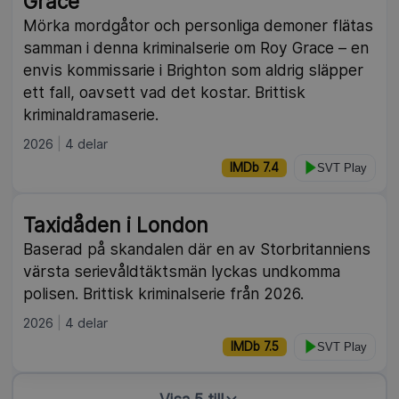
Grace
Mörka mordgåtor och personliga demoner flätas
samman i denna kriminalserie om Roy Grace – en
envis kommissarie i Brighton som aldrig släpper
ett fall, oavsett vad det kostar. Brittisk
kriminaldramaserie.
2026
4 delar
IMDb 7.4
SVT Play
Taxidåden i London
Baserad på skandalen där en av Storbritanniens
värsta serievåldtäktsmän lyckas undkomma
polisen. Brittisk kriminalserie från 2026.
2026
4 delar
IMDb 7.5
SVT Play