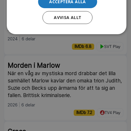
ACCEPTERA ALLA
tillvägagångssättet påminner väldigt mycket om
ett gammalt fall. Kriminalinspektörerna Ffion
AVVISA ALLT
Lloyd och Rick Sheldon förenas i jakten på
mördaren. Walesisk kriminalserie från 2024.
2024
6 delar
IMDb 6.8
SVT Play
Morden i Marlow
När en våg av mystiska mord drabbar det lilla
samhället Marlow kavlar den omaka trion Judith,
Suzie och Becks upp ärmarna för att ta sig an
fallen. Brittisk kriminalserie.
2026
6 delar
IMDb 7.2
TV4 Play