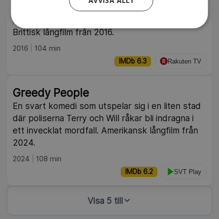
AVVISA ALLT
samtidigt som en varietéstjärna misstänks för
mord – en detektiv finner oväntade kopplingar.
Brittisk långfilm från 2016.
2016
104 min
IMDb 6.3
Rakuten TV
Greedy People
En svart komedi som utspelar sig i en liten stad
där poliserna Terry och Will råkar bli indragna i
ett invecklat mordfall. Amerikansk långfilm från
2024.
2024
108 min
IMDb 6.2
SVT Play
Visa 5 till