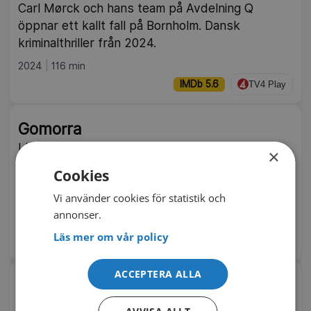
Carl Mørck och hans team på Avdelning Q
öppnar ett kallt fall på Bornholm. Dansk
kriminalthriller från 2024.
2024
116 min
IMDb 5.6
TV4 Play
Gomorra
I Neapels undre värld vävs fem öden samman
×
kring Camorrans makt, pengar och våld – byggt
Cookies
på Roberto Savianos avslöjande bok. Italienskt
Vi använder cookies för statistik och
drama från 2008.
annonser.
2008
132 min
Läs mer om vår policy
IMDb 7.0
Rakuten TV
ACCEPTERA ALLA
The Limehouse Golem
En seriemördare skakar viktorianska London