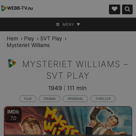
MENY ▼
Hem
›
Play
›
SVT Play
›
Mysteriet Williams
MYSTERIET WILLIAMS –
SVT PLAY
1949
111 min
|
FILM
DRAMA
KRIMINAL
THRILLER
IMDb
7.0