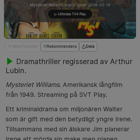
Mysteriet Williams utgick tyvärr 2026-02-19
▷ Utforska TV4 Play
♡ Mina favoriter
Rekommendera
Dela
Dramathriller regisserad av Arthur
Lubin.
Mysteriet Williams
. Amerikansk långfilm
från 1949. Streaming på SVT Play.
Ett kriminaldrama om miljonären Walter
som är gift med den betydligt yngre Irene.
Tillsammans med sin älskare Jim planerar
Irene att mörda sin make men planen