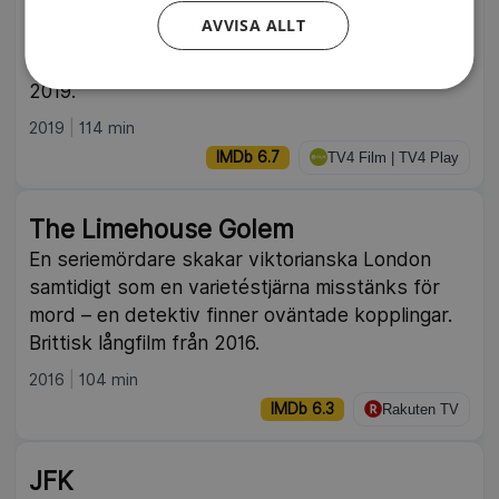
Anna rekryteras av KGB, topptränas till
AVVISA ALLT
lönnmördare och hamnar i Paris undercover som
fotomodell. Fransk-amerikansk actionthriller från
2019.
2019
114 min
IMDb 6.7
TV4 Film | TV4 Play
The Limehouse Golem
En seriemördare skakar viktorianska London
samtidigt som en varietéstjärna misstänks för
mord – en detektiv finner oväntade kopplingar.
Brittisk långfilm från 2016.
2016
104 min
IMDb 6.3
Rakuten TV
JFK