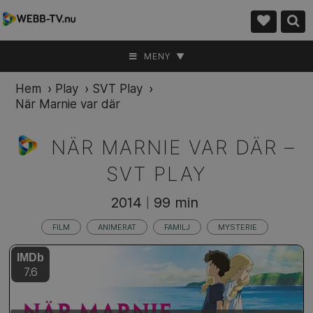
MENY ▼
Hem
›
Play
›
SVT Play
›
När Marnie var där
NÄR MARNIE VAR DÄR –
SVT PLAY
2014
99 min
|
FILM
ANIMERAT
FAMILJ
MYSTERIE
IMDb
7.6