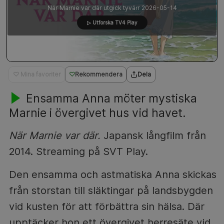
När Marnie var där utgick tyvärr 2026-05-14
▷ Utforska TV4 Play
♡ Mina favoriter
Rekommendera
Dela
Ensamma Anna möter mystiska
Marnie i övergivet hus vid havet.
När Marnie var där.
Japansk långfilm från
2014. Streaming på SVT Play.
Den ensamma och astmatiska Anna skickas
från storstan till släktingar på landsbygden
vid kusten för att förbättra sin hälsa. Där
upptäcker hon ett övergivet herresäte vid