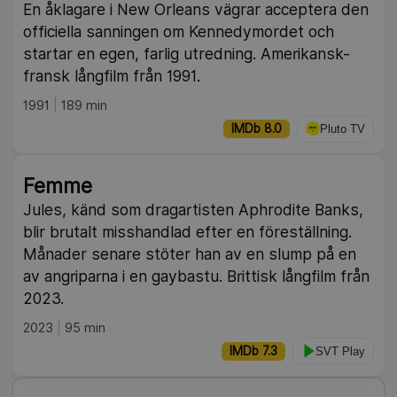
En åklagare i New Orleans vägrar acceptera den
officiella sanningen om Kennedymordet och
startar en egen, farlig utredning. Amerikansk-
fransk långfilm från 1991.
1991
189 min
IMDb 8.0
Pluto TV
Femme
Jules, känd som dragartisten Aphrodite Banks,
blir brutalt misshandlad efter en föreställning.
Månader senare stöter han av en slump på en
av angriparna i en gaybastu. Brittisk långfilm från
2023.
2023
95 min
IMDb 7.3
SVT Play