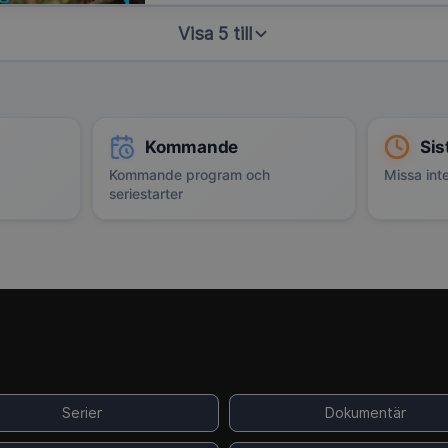
Visa 5 till
Kommande
Sis
Kommande program och
Missa inte
seriestarter
Serier
Dokumentär