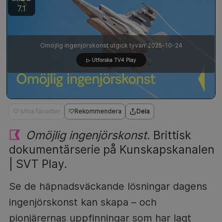
7.1
Omöjlig ingenjörskonst utgick tyvärr 2025-10-24
▷ Utforska TV4 Play
♡ Mina favoriter
Rekommendera
Dela
Omöjlig ingenjörskonst
. Brittisk
dokumentärserie på Kunskapskanalen
| SVT Play.
Se de häpnadsväckande lösningar dagens
ingenjörskonst kan skapa – och
pionjärernas uppfinningar som har lagt