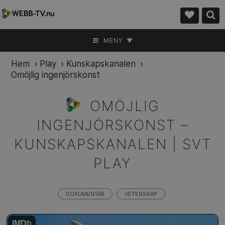
MENY ▼
Hem
›
Play
›
Kunskapskanalen
›
Omöjlig ingenjörskonst
OMÖJLIG
INGENJÖRSKONST –
KUNSKAPSKANALEN | SVT
PLAY
DOKUMENTÄR
VETENSKAP
IMDb