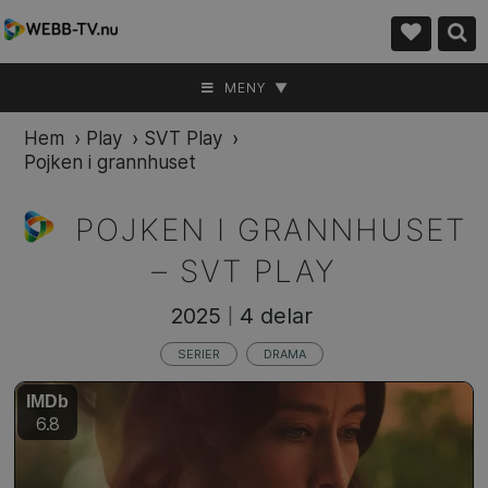
MENY ▼
Hem
›
Play
›
SVT Play
›
Pojken i grannhuset
POJKEN I GRANNHUSET
–
SVT PLAY
2025
4 delar
|
SERIER
DRAMA
IMDb
6.8