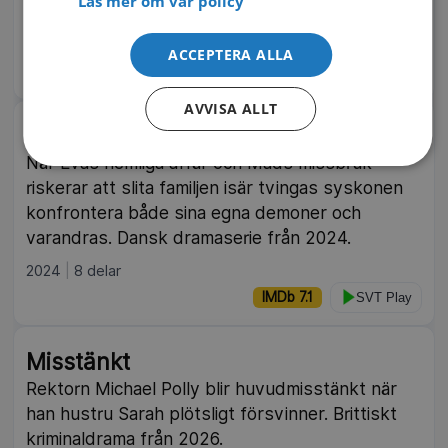
Läs mer om vår policy
polisen. Brittisk kriminalserie från 2026.
2026
4 delar
ACCEPTERA ALLA
IMDb 7.5
SVT Play
AVVISA ALLT
Den goda stämningen
När Evas hemliga affär och Mads missbruk
riskerar att slita familjen isär tvingas syskonen
konfrontera både sina egna demoner och
varandras. Dansk dramaserie från 2024.
2024
8 delar
IMDb 7.1
SVT Play
Misstänkt
Rektorn Michael Polly blir huvudmisstänkt när
han hustru Sarah plötsligt försvinner. Brittiskt
kriminaldrama från 2026.