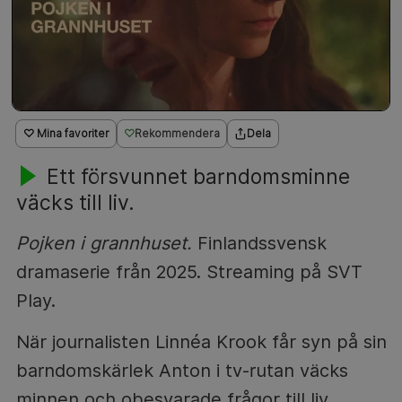
♡ Mina favoriter
Rekommendera
Dela
Ett försvunnet barndomsminne
väcks till liv.
Pojken i grannhuset.
Finlandssvensk
dramaserie från 2025. Streaming på SVT
Play.
När journalisten Linnéa Krook får syn på sin
barndomskärlek Anton i tv-rutan väcks
minnen och obesvarade frågor till liv.