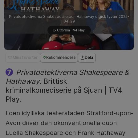
Privatdetektiverna Shakespeare och Hathaway utgick tyvärr 2025-
04-29
▷ Utforska TV4 Play
♡ Mina favoriter
Rekommendera
Dela
Privatdetektiverna Shakespeare &
Hathaway
. Brittisk
kriminalkomediserie på Sjuan | TV4
Play.
I den idylliska teaterstaden Stratford-upon-
Avon driver den okonventionella duon
Luella Shakespeare och Frank Hathaway