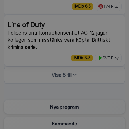
IMDb 6.5
TV4 Play
Line of Duty
Polisens anti-korruptionsenhet AC-12 jagar
kollegor som misstänks vara köpta. Brittiskt
kriminalserie.
IMDb 8.7
SVT Play
Visa 5 till
Nya program
Kommande