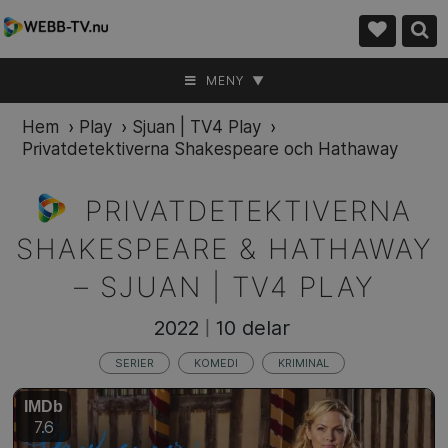
MENY ▼
Hem
›
Play
›
Sjuan | TV4 Play
›
Privatdetektiverna Shakespeare och Hathaway
PRIVATDETEKTIVERNA
SHAKESPEARE & HATHAWAY
–
SJUAN | TV4 PLAY
2022
10 delar
|
SERIER
KOMEDI
KRIMINAL
IMDb
7.6