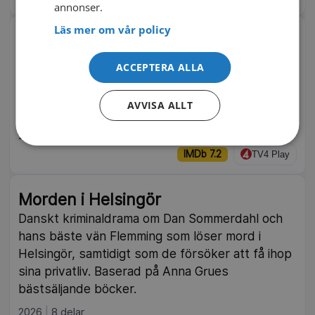
annonser.
Läs mer om vår policy
Morden i Marlow
När en våg av mystiska mord drabbar det lilla
ACCEPTERA ALLA
samhället Marlow kavlar den omaka trion Judith,
Suzie och Becks upp ärmarna för att ta sig an
AVVISA ALLT
fallen. Brittisk kriminalserie.
2026
6 delar
IMDb 7.2
TV4 Play
Morden i Helsingör
Danskt kriminaldrama om Dan Sommerdahl och
hans bäste vän Flemming som löser mord i
Helsingör, samtidigt som de försöker att få ihop
sina privatliv. Baserad på Anna Grues
bästsäljande böcker.
2026
8 delar