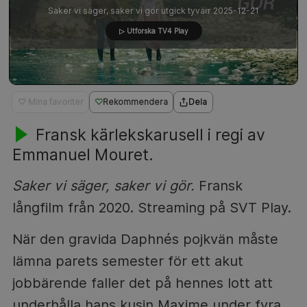
Saker vi säger, saker vi gör utgick tyvärr 2025-12-21
▷ Utforska TV4 Play
♡ Mina favoriter
Rekommendera
Dela
Fransk kärlekskarusell i regi av
Emmanuel Mouret.
Saker vi säger, saker vi gör.
Fransk
långfilm från 2020. Streaming på SVT Play.
När den gravida Daphnés pojkvän måste
lämna parets semester för ett akut
jobbärende faller det på hennes lott att
underhålla hans kusin Maxime under fyra