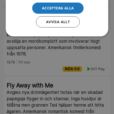
ACCEPTERA ALLA
Tjejen som visste för mycket
Den oskyldiga bibliotekarien Gloria dras in i en
AVVISA ALLT
farlig konspiration efter att ha plockat upp en
liftare. Med hjälp av polisen Tony försöker hon
avslöja en mordkomplott som involverar högt
uppsatta personer. Amerikansk thrillerkomedi
från 1978.
1978
111 min
IMDb 6.8
SVT Play
Fly Away with Me
Angies nya drömlägenhet hotas när en skadad
papegoja flyger in och stannar. Inga husdjur är
tillåtna men grannen Ted hjälper henne att hitta
ägaren. Amerikansk romantisk komedi från