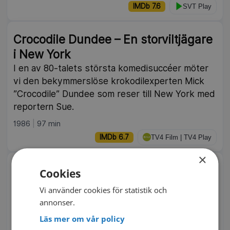
IMDb 7.6
SVT Play
NY
Crocodile Dundee – En storviltjägare
i New York
I en av 80-talets största komedisuccéer möter
vi den bekymmerslöse krokodilexperten Mick
”Crocodile” Dundee som reser till New York med
reportern Sue.
1986
97 min
IMDb 6.7
TV4 Film | TV4 Play
×
NY
Mannen som slutade röka
Cookies
Svensk långfilm från 1972 i regi av Tage
Vi använder cookies för statistik och
Danielsson.
annonser.
1972
100 min
Läs mer om vår policy
IMDb 6.5
SVT Play