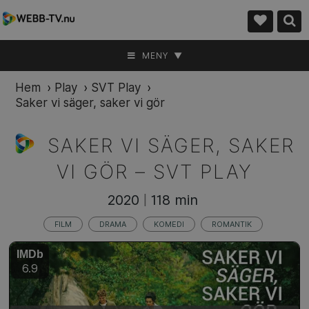
MENY ▼
Hem
›
Play
›
SVT Play
›
Saker vi säger, saker vi gör
SAKER VI SÄGER, SAKER
VI GÖR –
SVT PLAY
2020
118 min
|
FILM
DRAMA
KOMEDI
ROMANTIK
IMDb
6.9