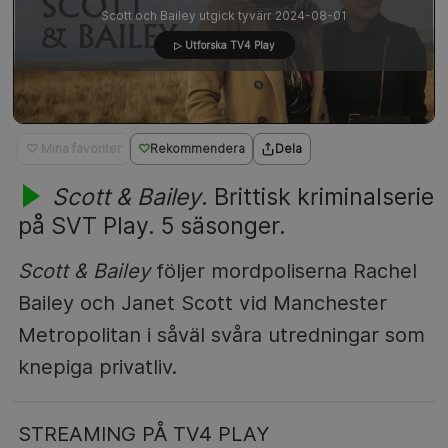
Scott och Bailey utgick tyvärr 2024-08-01
▷ Utforska TV4 Play
♡ Mina favoriter
Rekommendera
Dela
Scott & Bailey
. Brittisk kriminalserie
på SVT Play. 5 säsonger.
Scott & Bailey
följer mordpoliserna Rachel
Bailey och Janet Scott vid Manchester
Metropolitan i såväl svåra utredningar som
knepiga privatliv.
STREAMING PÅ TV4 PLAY