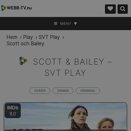
MENY ▼
Hem
›
Play
›
SVT Play
›
Scott och Bailey
SCOTT & BAILEY –
SVT PLAY
SERIER
DRAMA
KRIMINAL
IMDb
8.0