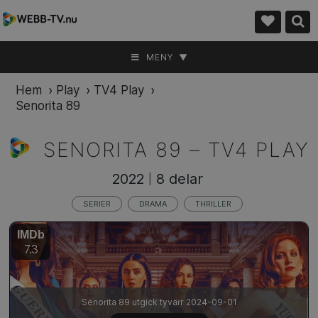
MENY ▼
Hem
›
Play
›
TV4 Play
›
Senorita 89
SENORITA 89 –
TV4 PLAY
2022
8 delar
|
SERIER
DRAMA
THRILLER
IMDb
7.3
Senorita 89 utgick tyvärr 2024-09-01