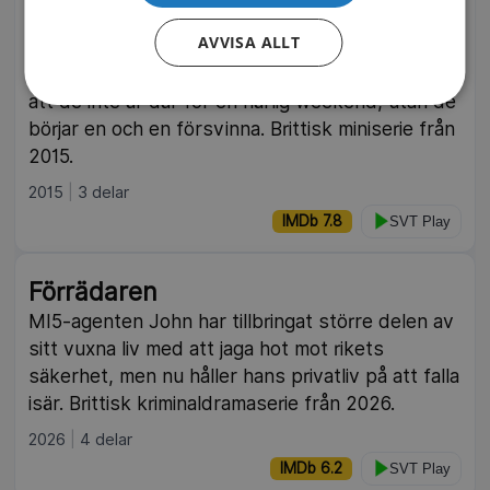
en
AVVISA ALLT
Året är 1939 och tio främlingar lockas till den
isolerade Soldier Island. Plötsligt står det klart
att de inte är där för en härlig weekend, utan de
börjar en och en försvinna. Brittisk miniserie från
2015.
2015
3 delar
IMDb 7.8
SVT Play
Förrädaren
MI5-agenten John har tillbringat större delen av
sitt vuxna liv med att jaga hot mot rikets
säkerhet, men nu håller hans privatliv på att falla
isär. Brittisk kriminaldramaserie från 2026.
2026
4 delar
IMDb 6.2
SVT Play