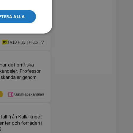
PTERA ALLA
världen för att
te och aztekernas
 2020.
TV10 Play | Pluto TV
har det brittiska
skandaler. Professor
 skandaler genom
Kunskapskanalen
ll från Kalla kriget
enter och förräderi i
9.