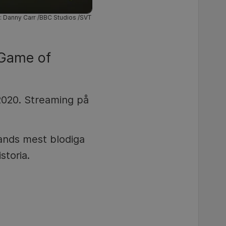
: Danny Carr /BBC Studios /SVT
 Game of
 2020. Streaming på
lands mest blodiga
storia.