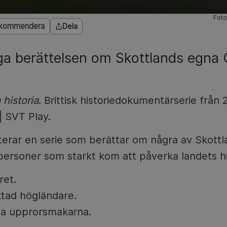
Foto
kommendera
Dela
ga berättelsen om Skottlands egna
 historia
. Brittisk historiedokumentärserie från
 SVT Play.
nterar en serie som berättar om några av Skott
personer som starkt kom att påverka landets hi
ret.
ktad högländare.
sta upprorsmakarna.