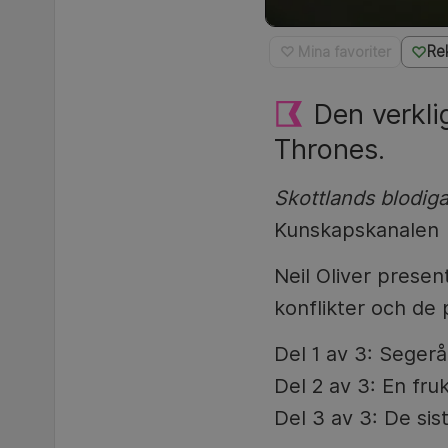
Re
♡ Mina favoriter
Den verkli
Thrones.
Skottlands blodiga
Kunskapskanalen |
Neil Oliver prese
konflikter och de 
Del 1 av 3: Segerå
Del 2 av 3: En fru
Del 3 av 3: De si