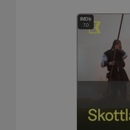
IMDb
7.0