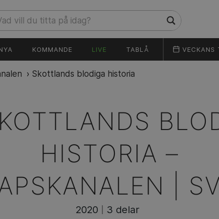
NYA
KOMMANDE
LIVE
TABLÅ
VECKANS 
nalen
›
Skottlands blodiga historia
KOTTLANDS BLO
HISTORIA –
APSKANALEN | SV
2020
3 delar
|