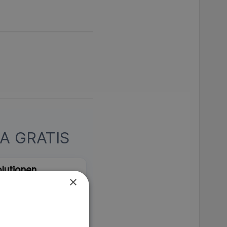
A GRATIS
lutionen
×
 globalt krig som drar in
t föds en ny idé om
MDb 8.5
SVT Play