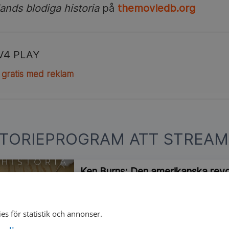
ands blodiga historia
på
themoviedb.org
V4 PLAY
 gratis med reklam
STORIEPROGRAM ATT STREAM
Ken Burns: Den amerikanska revo
Ett uppror i tretton kolonier växer till ett
flera stormakter. Ur kampen mot imperie
frihet som kommer att förändra världen.
es för statistik och annonser.
2025
6 delar
I