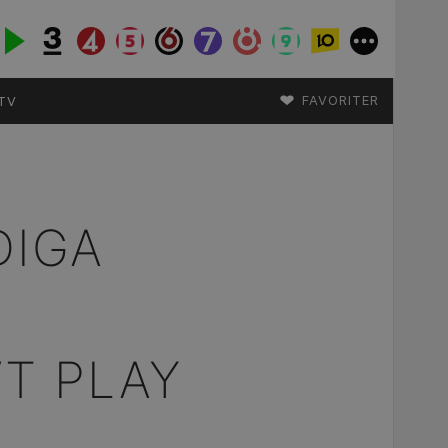
♥
FAVORITER
TV
DIGA
T PLAY