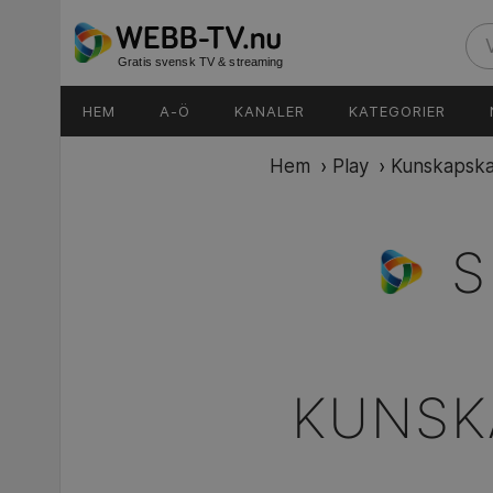
Gratis svensk TV & streaming
HEM
A-Ö
KANALER
KATEGORIER
Hem
›
Play
›
Kunskapska
S
KUNSK