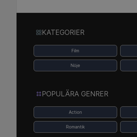
KATEGORIER
Film
Nöje
POPULÄRA GENRER
Action
Romantik