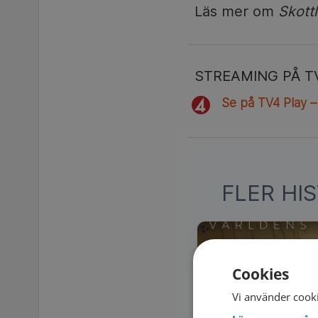
Läs mer om
Skottl
STREAMING PÅ T
Se på TV4 Play –
FLER HI
Cookies
Vi använder cooki