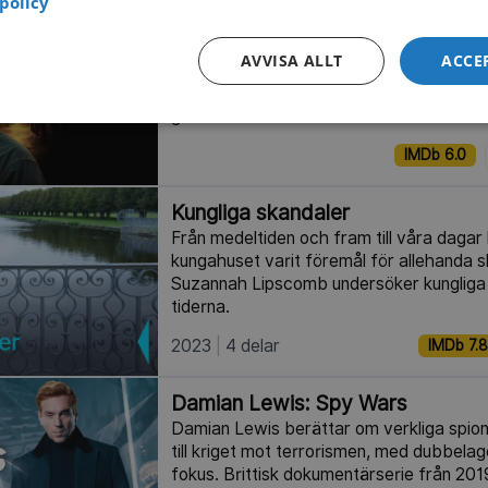
policy
Beyond Oak Island
AVVISA ALLT
ACCE
Skattjägarna från Oak Island ger sig ut i 
undersöka legender om kapten Kidds by
guld. Kanadensisk dokumentärserie från
IMDb 6.0
Kungliga skandaler
Från medeltiden och fram till våra dagar 
kungahuset varit föremål för allehanda 
Suzannah Lipscomb undersöker kungliga
tiderna.
2023
4 delar
IMDb 7.8
Damian Lewis: Spy Wars
Damian Lewis berättar om verkliga spionfa
till kriget mot terrorismen, med dubbelag
fokus. Brittisk dokumentärserie från 201