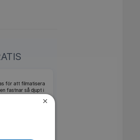
ATIS
 för att filmatisera
n fastnar så djupt i
fiktion från verklighet.
×
MDb 7.6
SVT Play
rsey, vars liv kretsar