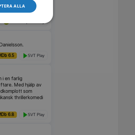
orr. Amerikansk
PTERA ALLA
TV4 Film | TV4 Play
 Danielsson.
MDb 6.5
SVT Play
 i en farlig
iftare. Med hjälp av
ordkomplott som
kansk thrillerkomedi
MDb 6.8
SVT Play