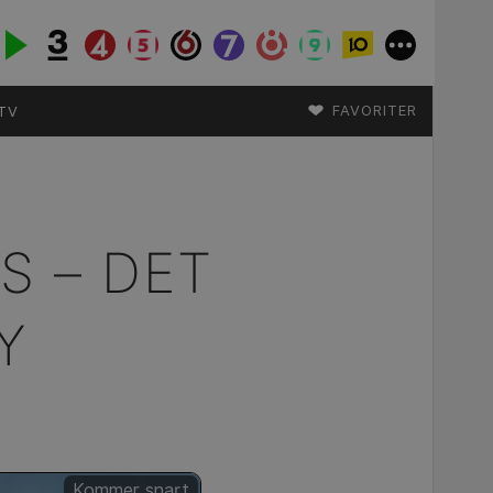
♥
FAVORITER
TV
S – DET
Y
Kommer snart