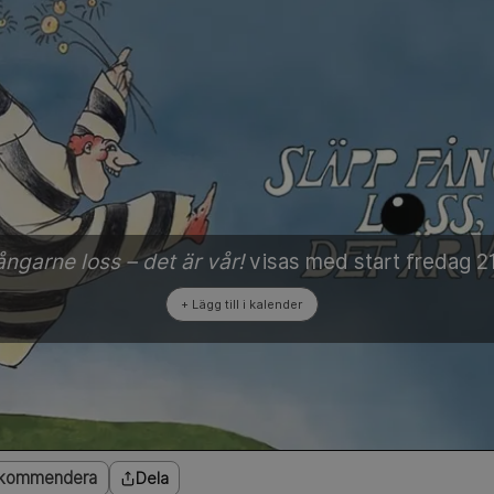
ångarne loss – det är vår!
visas med start
fredag 21
kommendera
Dela