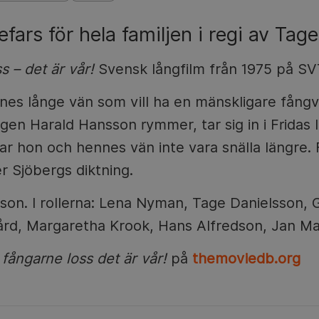
efars för hela familjen i regi av Tag
s – det är vår!
Svensk långfilm från 1975 på SV
nes långe vän som vill ha en mänskligare fångvå
gen Harald Hansson rymmer, tar sig in i Fridas li
kar hon och hennes vän inte vara snälla längre. 
er Sjöbergs diktning.
sson. I rollerna: Lena Nyman, Tage Danielsson,
rd, Margaretha Krook, Hans Alfredson, Jan Mal
fångarne loss det är vår!
på
themoviedb.org