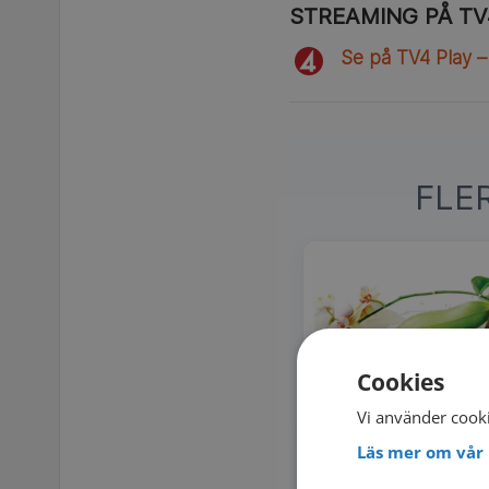
STREAMING PÅ TV
Se på TV4 Play –
FLE
Cookies
Vi använder cooki
Läs mer om vår 