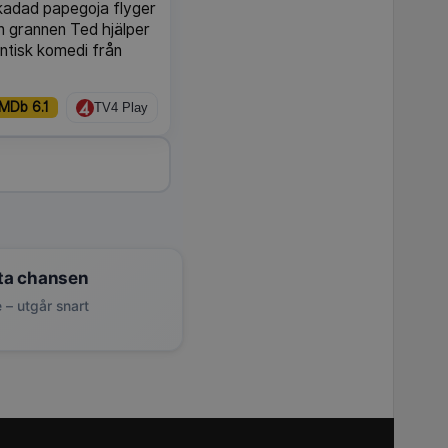
kadad papegoja flyger
en grannen Ted hjälper
ntisk komedi från
IMDb 6.1
TV4 Play
ta chansen
 – utgår snart