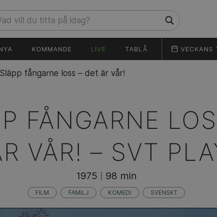
NYA
KOMMANDE
LIVE
TABLÅ
VECKANS 
Släpp fångarne loss – det är vår!
P FÅNGARNE LOS
ÄR VÅR! –
SVT PLA
1975
98 min
|
FILM
FAMILJ
KOMEDI
SVENSKT