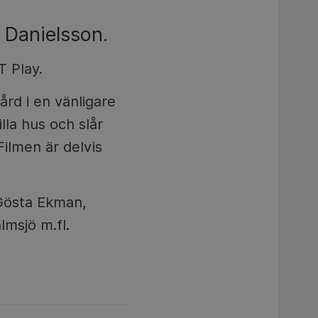
e Danielsson.
T Play.
rd i en vänligare
lla hus och slår
Filmen är delvis
 Gösta Ekman,
msjö m.fl.