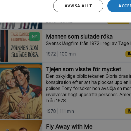
kring familjen, vännerna, kyrkan – och p
AVVISA ALLT
ACCE
långfilm från 2013.
2013
86 min
IMDb 6.5
Mannen som slutade röka
NY
Svensk långfilm från 1972 i regi av Tage
1972
100 min
I
Tjejen som visste för mycket
Den oskyldiga bibliotekarien Gloria dras in
konspiration efter att ha plockat upp en l
polisen Tony försöker hon avslöja en m
involverar högt uppsatta personer. Ameri
från 1978.
1978
111 min
I
Fly Away with Me