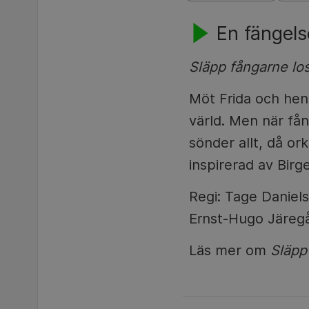
En fängels
Släpp fångarne los
Möt Frida och hen
värld. Men när fån
sönder allt, då or
inspirerad av Birg
Regi: Tage Daniel
Ernst-Hugo Järegå
Läs mer om
Släpp 