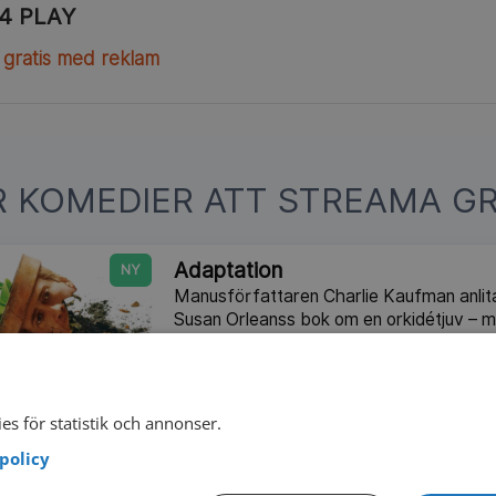
4 PLAY
 gratis med reklam
R KOMEDIER ATT STREAMA GR
Adaptation
NY
Manusförfattaren Charlie Kaufman anlitas
Susan Orleanss bok om en orkidétjuv – me
berättelsen att han inte längre kan skilja 
Amerikansk dramakomedi från 2002.
2002
115 min
I
es för statistik och annonser.
policy
Don Jon
NY
Don Martell är en vanlig kille från New Je