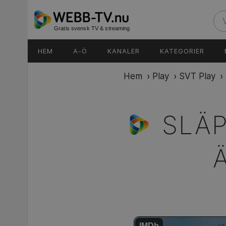
Gratis svensk TV & streaming
HEM
A-Ö
KANALER
KATEGORIER
Hem
›
Play
›
SVT Play
›
SLÄP
IMDb