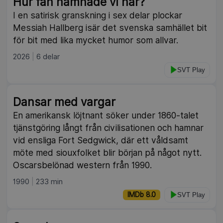
Hur fan hamnade vi här?
I en satirisk granskning i sex delar plockar
Messiah Hallberg isär det svenska samhället bit
för bit med lika mycket humor som allvar.
2026
6 delar
SVT Play
Dansar med vargar
En amerikansk löjtnant söker under 1860-talet
tjänstgöring långt från civilisationen och hamnar
vid ensliga Fort Sedgwick, där ett våldsamt
möte med siouxfolket blir början på något nytt.
Oscarsbelönad western från 1990.
1990
233 min
IMDb 8.0
SVT Play