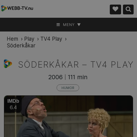
MENY ▼
Hem
›
Play
›
TV4 Play
›
Söderkåkar
SÖDERKÅKAR –
TV4 PLAY
2006
111 min
|
HUMOR
IMDb
6.4