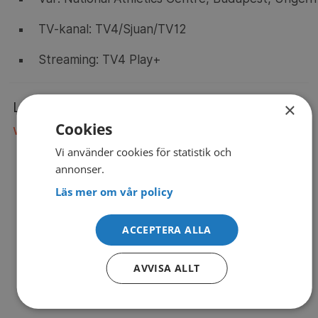
TV-kanal: TV4/Sjuan/TV12
Streaming: TV4 Play+
×
Läs mer om
Friidrotts-VM 2023
på
Cookies
worldathletics.org
Vi använder cookies för statistik och
annonser.
Läs mer om vår policy
ACCEPTERA ALLA
AVVISA ALLT