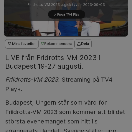
Friidrotts-VM 2023 utgick tyvärr 2023-09-03
▷ Prova TV4 Play
♡ Mina favoriter
Rekommendera
Dela
LIVE från Fridrotts-VM 2023 i
Budapest 19-27 augusti.
Friidrotts-VM 2023.
Streaming på TV4
Play+.
Budapest, Ungern står som värd för
Friidrotts-VM 2023 som kommer att bli det
största evenemanget som hittills
arrangerats i landet. Sverige ställer upp