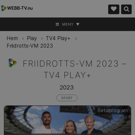
MENY ▼
Hem
›
Play
›
TV4 Play+
›
Friidrotts-VM 2023
FRIIDROTTS-VM 2023 –
TV4 PLAY+
2023
SPORT
Betalprogram