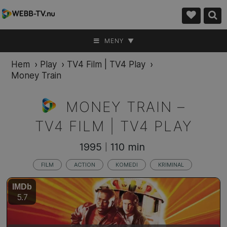
MENY ▼
Hem
›
Play
›
TV4 Film | TV4 Play
›
Money Train
MONEY TRAIN –
TV4 FILM | TV4 PLAY
1995
110 min
|
FILM
ACTION
KOMEDI
KRIMINAL
IMDb
5.7