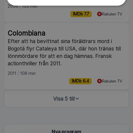
2006
105 min
IMDb 7.7
Rakuten TV
Colombiana
Efter att ha bevittnat sina föräldrars mord i
Bogotá flyr Cataleya till USA, där hon tränas till
lönnmördare för att en dag hämnas. Fransk
actionthriller från 2011.
2011
108 min
IMDb 6.4
Rakuten TV
Visa 5 till
Nya program