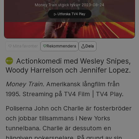
Money Train utgick tyvärr 2023-08-24
▷ Utforska TV4 Play
♡ Mina favoriter
Rekommendera
Dela
Actionkomedi med Wesley Snipes,
Woody Harrelson och Jennifer Lopez.
Money Train.
Amerikansk långfilm från
1995. Streaming på TV4 Film | TV4 Play.
Poliserna John och Charlie är fosterbröder
och jobbar tillsammans i New Yorks
tunnelbana. Charlie är dessutom en
hängiven pokerspelare. På grund av sin