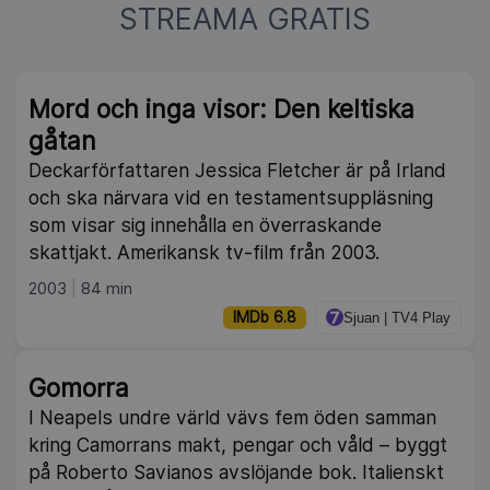
STREAMA GRATIS
NY
Mord och inga visor: Den keltiska
gåtan
Deckarförfattaren Jessica Fletcher är på Irland
och ska närvara vid en testamentsuppläsning
som visar sig innehålla en överraskande
skattjakt. Amerikansk tv-film från 2003.
2003
84 min
IMDb 6.8
Sjuan | TV4 Play
Gomorra
I Neapels undre värld vävs fem öden samman
kring Camorrans makt, pengar och våld – byggt
på Roberto Savianos avslöjande bok. Italienskt