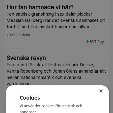
Hur fan hamnade vi här?
I en satirisk granskning i sex delar plockar
Messiah Hallberg isär det svenska samhället bit
för bit med lika mycket humor som allvar.
2026
6 delar
SVT Play
Svenska revyn
En garanti för skrattfest när Henrik Dorsin,
Vanna Rosenberg och Johan Glans avhandlar allt
mellan nationalromantik och svenska
värderingar.
×
2026
120 min
Cookies
IMDb 6.1
TV4 Play
Vi använder cookies för statistik och
annonser.