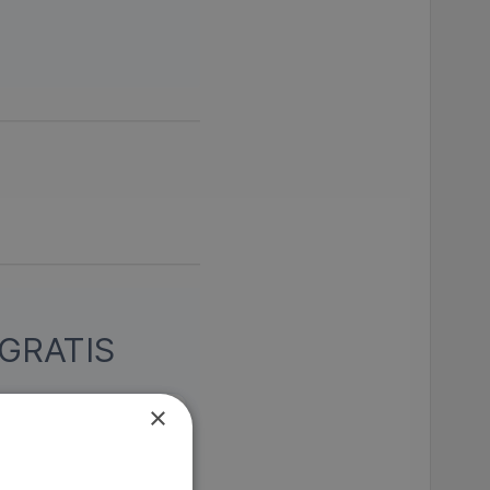
GRATIS
×
lloughby avslöjas av
lanen kan genomföras.