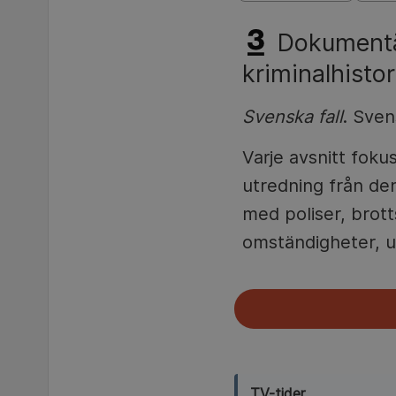
Dokumentä
kriminalhistor
Svenska fall
. Sven
Varje avsnitt fokus
utredning från den
med poliser, brott
omständigheter, 
TV-tider