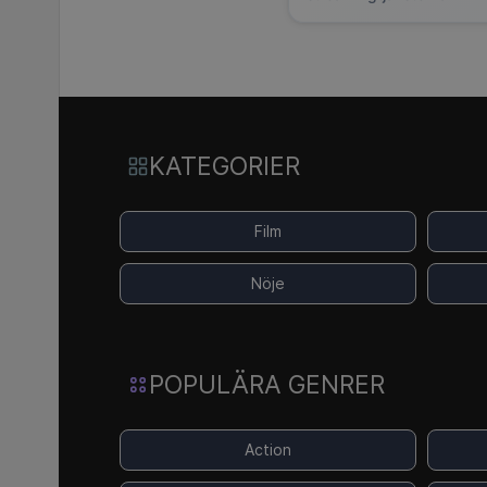
KATEGORIER
Film
Nöje
POPULÄRA GENRER
Action