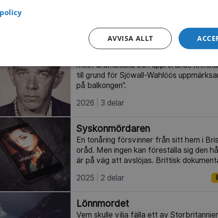
Brittisk dokumentär från 2025.
policy
2025
46 min
AVVISA ALLT
ACCE
Kriminalarkivet: Flickmorden
André Pops och Lasse Lampers berättar
mest dramatiska och upprörande kriminal
till grund för Sjöwall-Wahlöös uppmär
på balkongen”.
2026
3 delar
Syskonmördaren
En tonåring försvinner från sitt hem i Bri
oråd. Men ingen kan föreställa sig den h
är på väg att avslöjas. Brittisk dokument
2025
2 delar
Lönnmordet
Vem skulle vilja fälla ett av Storbritanni