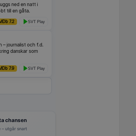
ggs ned en natt i
 till en gåta.
MDb 7.2
SVT Play
– journalist och f.d.
 kring danskar som
MDb 7.9
SVT Play
ta chansen
 – utgår snart