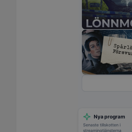
Nya program
Senaste tillskotten i
streamingtjänsterna