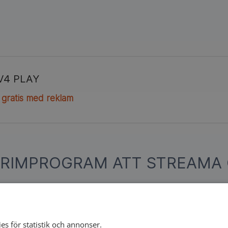
V4 PLAY
 gratis med reklam
KRIMPROGRAM ATT STREAMA 
Jagad av en incel
En säkerhetsvakts besatthet av Holly Wi
en undercoverpolis innan kidnappningsp
es för statistik och annonser.