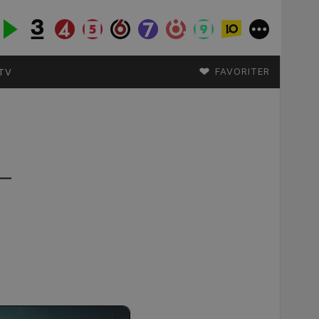
♥
FAVORITER
TV
–