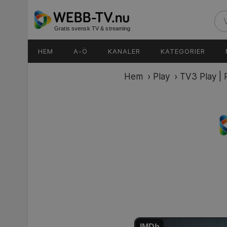
Gratis svensk TV & streaming
HEM
A-Ö
KANALER
KATEGORIER
Hem
›
Play
›
TV3 Play | 
IMDb