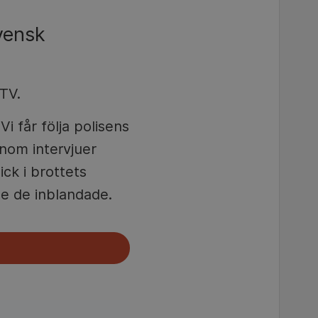
vensk
TV.
i får följa polisens
enom intervjuer
ick i brottets
e de inblandade.