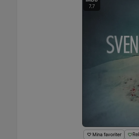
7.7
Re
♡ Mina favoriter