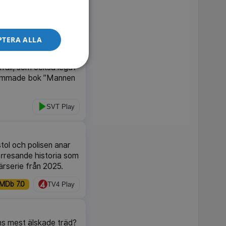
IMDb 7.4
TV4 Play
PTERA ALLA
 om ett av landets
fall, som också legat
ksammade bok ”Mannen
SVT Play
stol och polisen anar
årresande historia som
ärserie från 2025.
IMDb 7.0
TV4 Play
ens mest älskade träd?