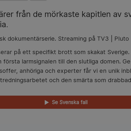
rer från de mörkaste kapitlen av s
ia.
sk dokumentärserie. Streaming på TV3 | Pluto 
erar på ett specifikt brott som skakat Sverige. V
 första larmsignalen till den slutliga domen. G
soffer, anhöriga och experter får vi en unik inbl
utredningsarbetet och den smärta som drabbad
Se Svenska fall
▲