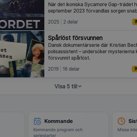
När det ikoniska Sycamore Gap-trädet hu
september 2023 förvandlas sorgen snabbt
2025
2 delar
I
Spårlöst försvunnen
Dansk dokumentärserie där Kristian Bech 
polisassistent – undersöker mysterierna
försvunnit spårlöst.
2019
16 delar
I
Visa 5 till
Kommande
Sis
Kommande program och
Missa inte
seriestarter