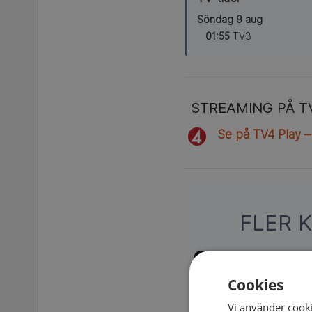
Söndag 9 aug
01:55
TV3
STREAMING PÅ T
Se på TV4 Play –
FLER 
Cookies
Vi använder cooki