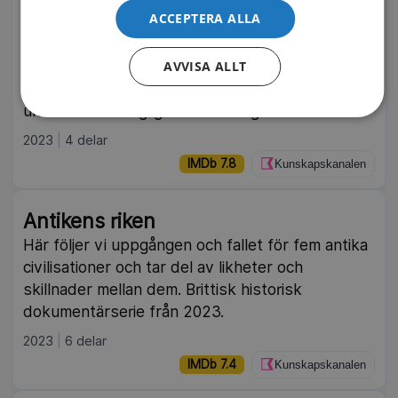
Kungliga skandaler
ACCEPTERA ALLA
Från medeltiden och fram till våra dagar har det
brittiska kungahuset varit föremål för allehanda
AVVISA ALLT
skandaler. Professor Suzannah Lipscomb
undersöker kungliga skandaler genom tiderna.
2023
4 delar
IMDb 7.8
Kunskapskanalen
Antikens riken
Här följer vi uppgången och fallet för fem antika
civilisationer och tar del av likheter och
skillnader mellan dem. Brittisk historisk
dokumentärserie från 2023.
2023
6 delar
IMDb 7.4
Kunskapskanalen