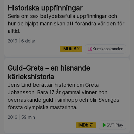
Historiska uppfinningar
Serie om sex betydelsefulla uppfinningar och
hur de hjälpt människan att förändra världen för
alltid.
2019
6 delar
IMDb 8.2
Kunskapskanalen
Guld-Greta – en hisnande
kärlekshistoria
Jens Lind berättar historien om Greta
Johansson. Bara 17 år gammal vinner hon
överraskande guld i simhopp och blir Sveriges
första olympiska mästarinna.
2016
59 min
IMDb 7.1
SVT Play