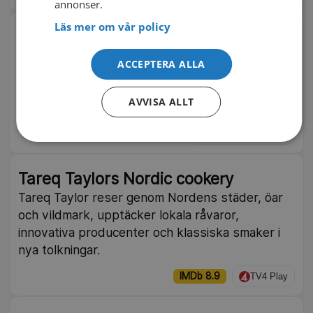
annonser.
Läs mer om vår policy
Jamie: Fast and Simple
Jamie Oliver kortar ner matlagningen till det
ACCEPTERA ALLA
mest nödvändiga och visar snabba vägar från
skafferi till färdig middag. Brittisk realityserie
AVVISA ALLT
från 2024.
IMDb 7.2
TV8 Play | Pluto TV
Tareq Taylors Nordic cookery
Tareq Taylor reser genom Nordens städer, öar
och vildmark, upptäcker lokala råvaror,
innovativa producenter och klassiska smaker i
nya tolkningar.
IMDb 8.9
TV4 Play