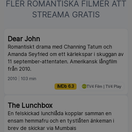
FLER ROMANTISKA FILMER ATT
STREAMA GRATIS
Dear John
Romantiskt drama med Channing Tatum och
Amanda Seyfried om ett kärlekspar i skuggan av
11 september-attentaten. Amerikansk långfilm
från 2010.
2010
103 min
IMDb 6.3
TV4 Film | TV4 Play
The Lunchbox
En felskickad lunchlåda kopplar samman en
ensam hemmafru och en tystlåten änkeman i
brev de skickar via Mumbais