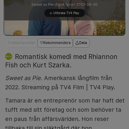
Sweet as Pie utgick tyvärr 2023-09-30
▷ Utforska TV4 Play
♡ Mina favoriter
Rekommendera
Dela
Romantisk komedi med Rhiannon
Fish och Kurt Szarka.
Sweet as Pie.
Amerikansk långfilm från
2022. Streaming på TV4 Film | TV4 Play.
Tamara är en entreprenör som har haft det
tufft med sitt företag och som behöver ta
en paus från affärsvärlden. Hon reser
tillbaka till sin släktgård där hon