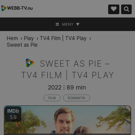
MENY ▼
Hem
›
Play
›
TV4 Film | TV4 Play
›
Sweet as Pie
SWEET AS PIE –
TV4 FILM | TV4 PLAY
2022
89 min
|
FILM
ROMANTIK
IMDb
5.9