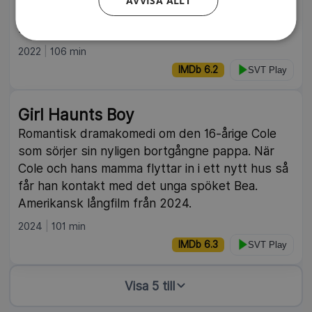
AVVISA ALLT
ny man kliver in i hennes liv vänds allt upp och
ner. Kanadensiskt drama från 2022.
2022
106 min
IMDb 6.2
SVT Play
Girl Haunts Boy
Romantisk dramakomedi om den 16-årige Cole
som sörjer sin nyligen bortgångne pappa. När
Cole och hans mamma flyttar in i ett nytt hus så
får han kontakt med det unga spöket Bea.
Amerikansk långfilm från 2024.
2024
101 min
IMDb 6.3
SVT Play
Visa 5 till