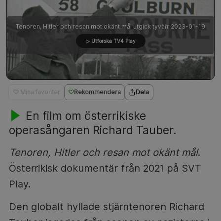
Tenoren, Hitler och resan mot okänt mål utgick tyvärr 2023-01-19
▷ Utforska TV4 Play
♡ Mina favoriter
Rekommendera
Dela
En film om österrikiske
operasångaren Richard Tauber.
Tenoren, Hitler och resan mot okänt mål
.
Österrikisk dokumentär från 2021 på SVT
Play.
Den globalt hyllade stjärntenoren Richard