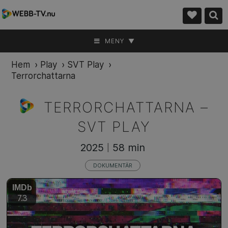
MENY ▼
Hem
›
Play
›
SVT Play
›
Terrorchattarna
TERRORCHATTARNA –
SVT PLAY
2025
58 min
|
DOKUMENTÄR
IMDb
7.3