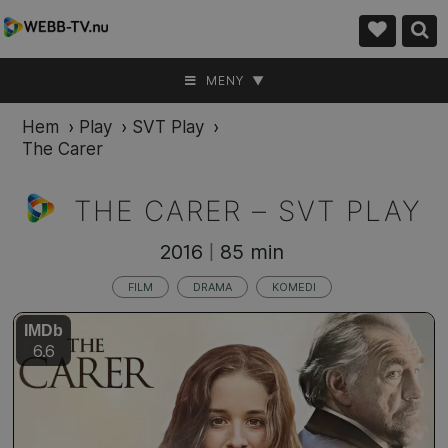
MENY ▼
Hem
›
Play
›
SVT Play
›
The Carer
THE CARER –
SVT PLAY
2016
85 min
|
FILM
DRAMA
KOMEDI
IMDb
6.6