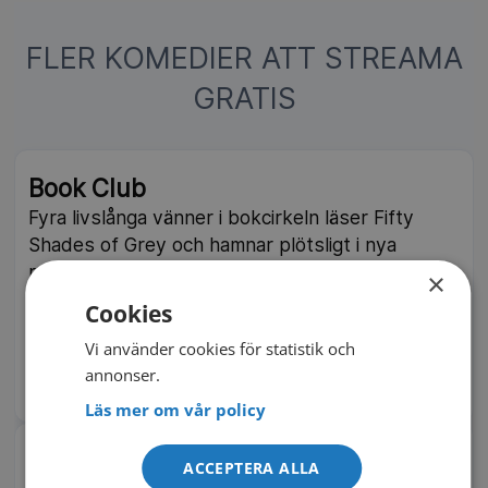
FLER KOMEDIER ATT STREAMA
GRATIS
NY
Book Club
Fyra livslånga vänner i bokcirkeln läser Fifty
Shades of Grey och hamnar plötsligt i nya
romanser, gamla flammor och oväntade
×
självinsikter på äldre dar. Amerikansk romantisk
Cookies
komedi från 2018.
Vi använder cookies för statistik och
2018
99 min
annonser.
IMDb 6.1
TV4 Film | TV4 Play
Läs mer om vår policy
NY
Don Jon
ACCEPTERA ALLA