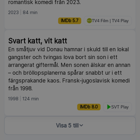
romantisk komedi från 2023.
2023
84 min
IMDb 5.7
TV4 Film | TV4 Play
Svart katt, vit katt
En småtjuv vid Donau hamnar i skuld till en lokal
gangster och tvingas lova bort sin son i ett
arrangerat giftermål. Men sonen älskar en annan
– och bröllopsplanerna spårar snabbt ur i ett
färgsprakande kaos. Fransk-jugoslavisk komedi
från 1998.
1998
124 min
IMDb 8.0
SVT Play
Visa 5 till