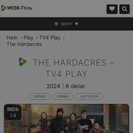
MENY ▼
Hem
›
Play
›
TV4 Play
›
The Hardacres
THE HARDACRES –
TV4 PLAY
2024
6 delar
|
SERIER
DRAMA
HISTORISK
IMDb
7.4