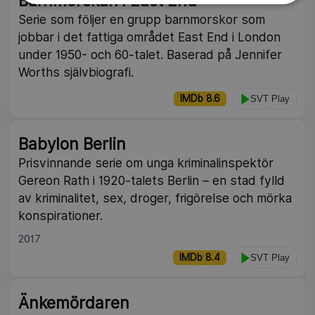
Barnmorskan i East End
Serie som följer en grupp barnmorskor som
jobbar i det fattiga området East End i London
under 1950- och 60-talet. Baserad på Jennifer
Worths självbiografi.
IMDb 8.6
SVT Play
Babylon Berlin
Prisvinnande serie om unga kriminalinspektör
Gereon Rath i 1920-talets Berlin – en stad fylld
av kriminalitet, sex, droger, frigörelse och mörka
konspirationer.
2017
IMDb 8.4
SVT Play
Änkemördaren