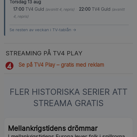
Torsdag 13 aug
17:00
TV4 Guld
·
22:00
TV4 Guld
(avsnitt 4, repris)
(avsnitt
4, repris)
Se resten av veckan i TV-tablån →
STREAMING PÅ TV4 PLAY
Se på TV4 Play – gratis med reklam
FLER HISTORISKA SERIER ATT
STREAMA GRATIS
Mellankrigstidens drömmar
I mellankrigstidens Europa lever folk i spillrorna