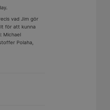
ay.
ecis vad Jim gör
lt för att kunna
: Michael
toffer Polaha,