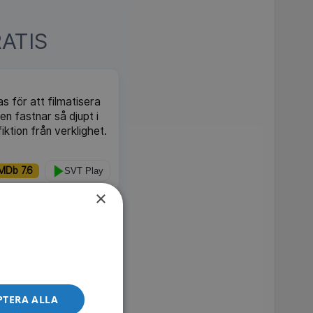
ATIS
 för att filmatisera
n fastnar så djupt i
fiktion från verklighet.
MDb 7.6
SVT Play
×
 i en farlig
iftare. Med hjälp av
ordkomplott som
kansk thrillerkomedi
PTERA ALLA
MDb 6.8
SVT Play