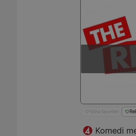
Re
♡ Mina favoriter
Komedi me