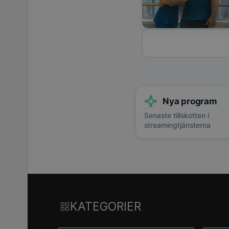
Nya program
Senaste tillskotten i
streamingtjänsterna
KATEGORIER