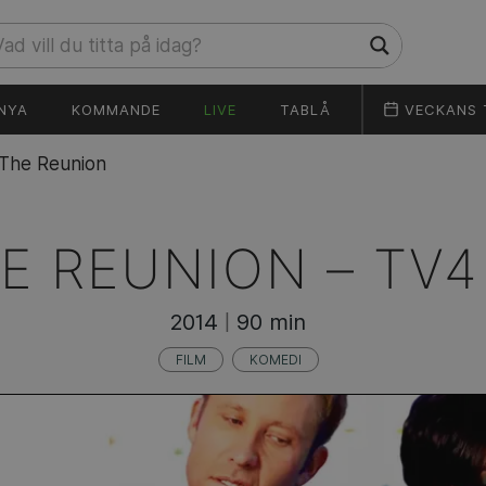
NYA
KOMMANDE
LIVE
TABLÅ
VECKANS 
The Reunion
E REUNION –
TV4
2014
90 min
|
FILM
KOMEDI