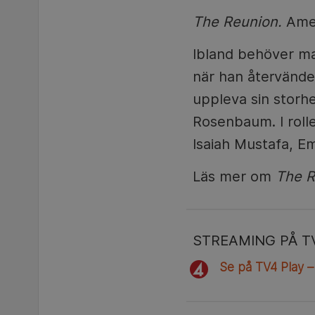
The Reunion.
Amer
Ibland behöver ma
när han återvänder
uppleva sin storh
Rosenbaum. I roll
Isaiah Mustafa, E
Läs mer om
The R
STREAMING PÅ T
Se på TV4 Play –