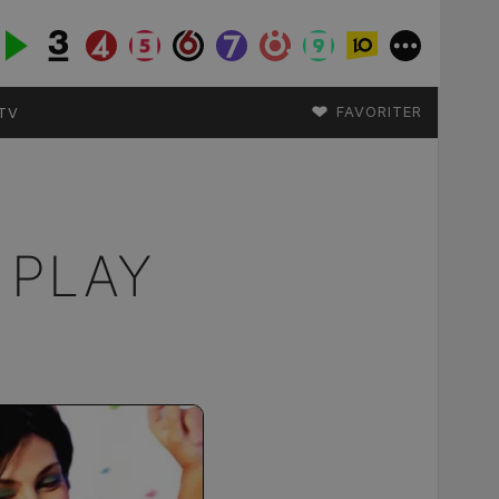
♥
FAVORITER
TV
 PLAY