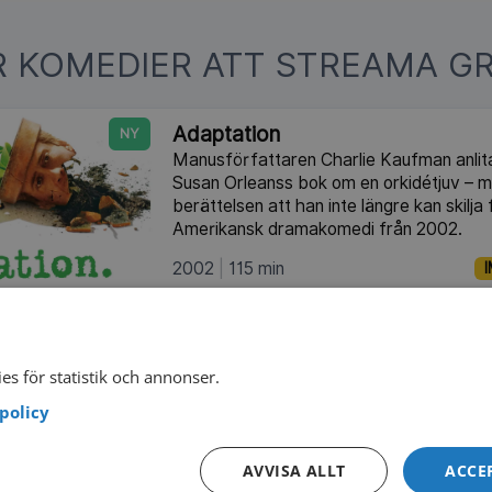
R KOMEDIER ATT STREAMA GR
Adaptation
NY
Manusförfattaren Charlie Kaufman anlitas
Susan Orleanss bok om en orkidétjuv – me
berättelsen att han inte längre kan skilja 
Amerikansk dramakomedi från 2002.
2002
115 min
I
Tjejen som visste för mycket
Den oskyldiga bibliotekarien Gloria dras in
konspiration efter att ha plockat upp en l
es för statistik och annonser.
polisen Tony försöker hon avslöja en m
policy
involverar högt uppsatta personer. Ameri
från 1978.
AVVISA ALLT
ACCE
1978
111 min
I