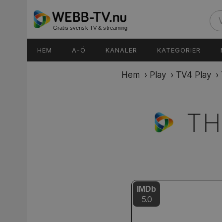
Gratis svensk TV & streaming
HEM
A-Ö
KANALER
KATEGORIER
Hem
›
Play
›
TV4 Play
›
TH
IMDb
5.0