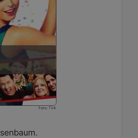
Foto: TV4
osenbaum.