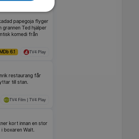
kadad papegoja flyger
en grannen Ted hjälper
ntisk komedi från
IMDb 6.1
TV4 Play
rik restaurang får
tar till stan.
TV4 Film | TV4 Play
ner kort innan en stor
t i boxaren Walt.