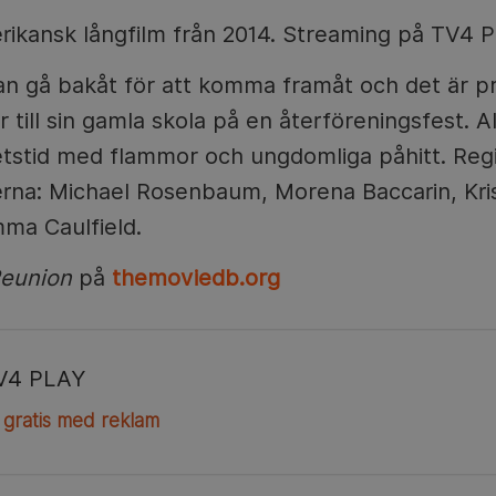
ikansk långfilm från 2014. Streaming på TV4 Pl
n gå bakåt för att komma framåt och det är pr
 till sin gamla skola på en återföreningsfest. Al
etstid med flammor och ungdomliga påhitt. Regi
erna: Michael Rosenbaum, Morena Baccarin, Kris
mma Caulfield.
eunion
på
themoviedb.org
V4 PLAY
 gratis med reklam