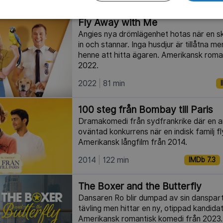
Fly Away with Me
Angies nya drömlägenhet hotas när en s
in och stannar. Inga husdjur är tillåtna m
henne att hitta ägaren. Amerikansk roma
2022.
2022
81 min
100 steg från Bombay till Paris
Dramakomedi från sydfrankrike där en an
oväntad konkurrens när en indisk familj flyt
Amerikansk långfilm från 2014.
2014
122 min
IMDb 7.3
The Boxer and the Butterfly
Dansaren Ro blir dumpad av sin danspart
tävling men hittar en ny, otippad kandida
Amerikansk romantisk komedi från 2023.