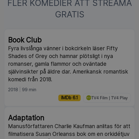
FLER KOMEDIER ATT STREAMA
GRATIS
NY
Book Club
Fyra livslånga vänner i bokcirkeln läser Fifty
Shades of Grey och hamnar plötsligt i nya
romanser, gamla flammor och oväntade
självinsikter på äldre dar. Amerikansk romantisk
komedi från 2018.
2018
99 min
IMDb 6.1
TV4 Film | TV4 Play
NY
Adaptation
Manusförfattaren Charlie Kaufman anlitas för att
filmatisera Susan Orleanss bok om en orkidétjuv