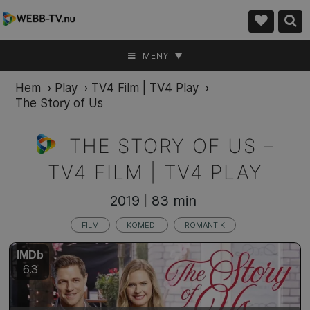
MENY ▼
Hem
›
Play
›
TV4 Film | TV4 Play
›
The Story of Us
THE STORY OF US –
TV4 FILM | TV4 PLAY
2019
83 min
|
FILM
KOMEDI
ROMANTIK
IMDb
6.3