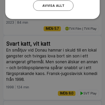
kort innan en stor tävling men hittar en ny,
AVVISA ALLT
otippad kandidat i boxaren Walt. Amerikansk
romantisk komedi från 2023.
2023
84 min
IMDb 5.7
TV4 Film | TV4 Play
Svart katt, vit katt
En småtjuv vid Donau hamnar i skuld till en lokal
gangster och tvingas lova bort sin son i ett
arrangerat giftermål. Men sonen älskar en annan
– och bröllopsplanerna spårar snabbt ur i ett
färgsprakande kaos. Fransk-jugoslavisk komedi
från 1998.
1998
124 min
IMDb 8.0
SVT Play