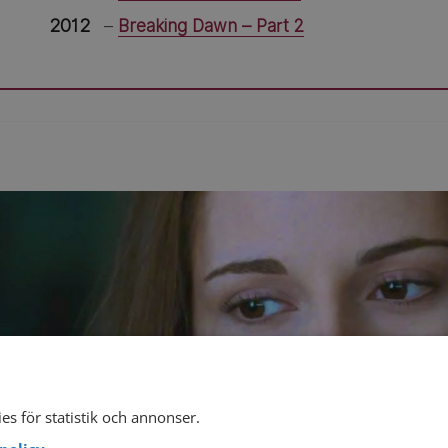
2012
–
Breaking Dawn – Part 2
es för statistik och annonser.