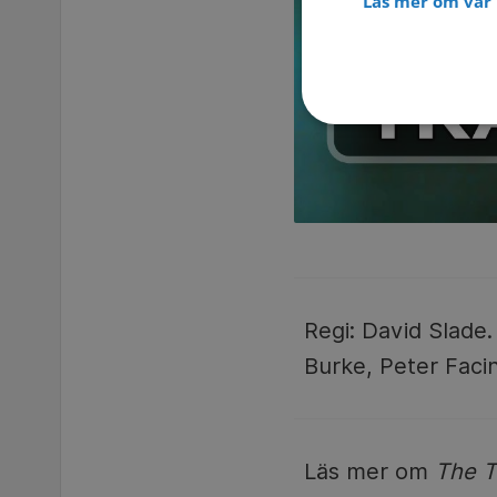
Läs mer om vår 
Regi: David Slade. 
Burke, Peter Facin
Läs mer om
The T