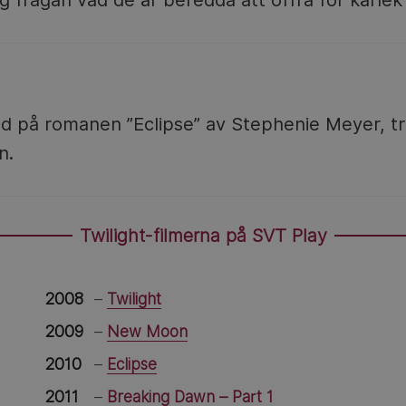
ig frågan vad de är beredda att offra för kärlek 
ad på romanen ”Eclipse” av Stephenie Meyer, tr
n.
Twilight-filmerna på
SVT Play
2008
–
Twilight
2009
–
New Moon
2010
–
Eclipse
2011
–
Breaking Dawn – Part 1