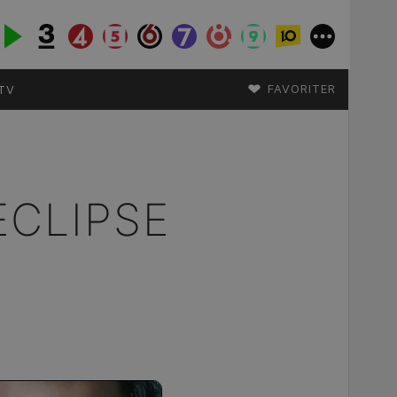
♥
FAVORITER
TV
ECLIPSE