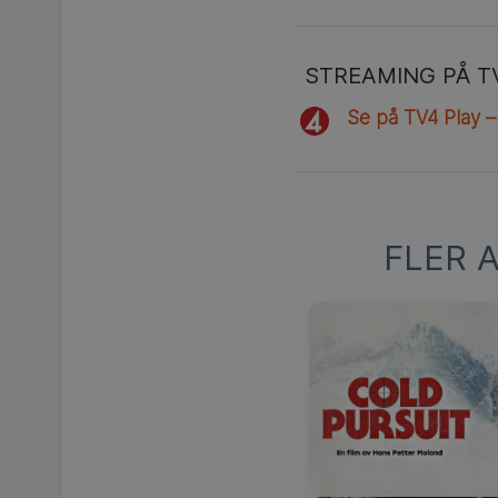
STREAMING PÅ T
Se på TV4 Play –
FLER 