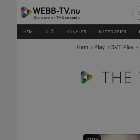
Gratis svensk TV & streaming
HEM
A-Ö
KANALER
KATEGORIER
Hem
›
Play
›
SVT Play
›
THE 
IMDb