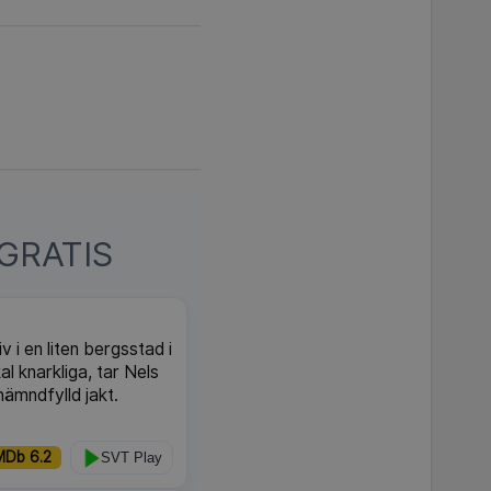
GRATIS
v i en liten bergsstad i
l knarkliga, tar Nels
hämndfylld jakt.
MDb 6.2
SVT Play