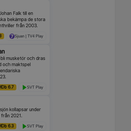
Johan Falk till en
 ska bekämpa de stora
thriller från 2003.
3
Sjuan | TV4 Play
an
bli musketör och dras
mod och maktspel
gendariska
023.
MDb 6.7
SVT Play
sjön kollapsar under
 från 2021.
MDb 6.3
SVT Play