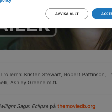
policy
AVVISA ALLT
ACCE
I rollerna: Kristen Stewart, Robert Pattinson, Ta
elli, Ashley Greene m.fl.
wilight Saga: Eclipse
på
themoviedb.org