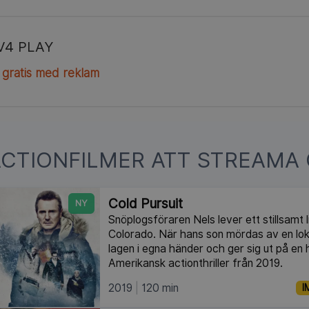
V4 PLAY
 gratis med reklam
ACTIONFILMER ATT STREAMA 
Cold Pursuit
NY
Snöplogsföraren Nels lever ett stillsamt li
Colorado. När hans son mördas av en loka
lagen i egna händer och ger sig ut på en 
Amerikansk actionthriller från 2019.
2019
120 min
I