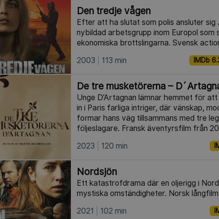
Den tredje vågen
Efter att ha slutat som polis ansluter sig 
nybildad arbetsgrupp inom Europol som
ekonomiska brottslingarna. Svensk action
2003
113 min
IMDb 6.
De tre musketörerna – D´Artagn
Unge D’Artagnan lämnar hemmet för att 
in i Paris farliga intriger, där vänskap, 
formar hans väg tillsammans med tre le
följeslagare. Fransk äventyrsfilm från 2
2023
120 min
I
Nordsjön
Ett katastrofdrama där en oljerigg i Nord
mystiska omständigheter. Norsk långfilm
2021
102 min
I