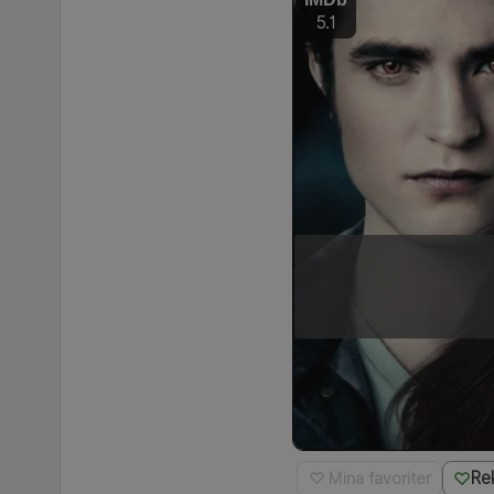
5.1
Re
♡ Mina favoriter