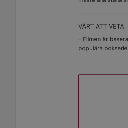
måste alla ställa s
VÄRT ATT VETA
– Filmen är baser
populära bokserie