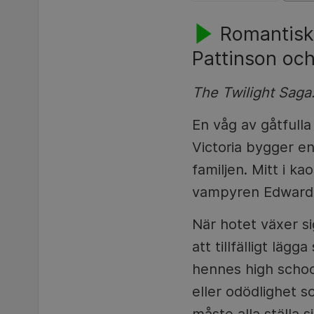
Romantisk
Pattinson och
The Twilight Saga:
En våg av gåtfull
Victoria bygger en
familjen. Mitt i ka
vampyren Edward Cu
När hotet växer si
att tillfälligt läg
hennes high schoo
eller odödlighet s