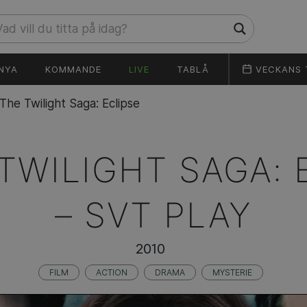
NYA
KOMMANDE
LIVE
TABLÅ
VECKANS 
The Twilight Saga: Eclipse
TWILIGHT SAGA: 
–
SVT PLAY
2010
FILM
ACTION
DRAMA
MYSTERIE