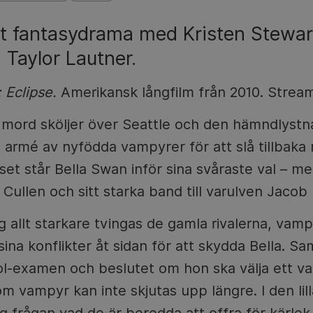
t fantasydrama med Kristen Stewar
 Taylor Lautner.
 Eclipse.
Amerikansk långfilm från 2010. Stream
a mord sköljer över Seattle och den hämndlyst
 armé av nyfödda vampyrer för att slå tillbaka
oset står Bella Swan inför sina svåraste val – mell
llen och sitt starka band till varulven Jacob 
g allt starkare tvingas de gamla rivalerna, vamp
ga sina konflikter åt sidan för att skydda Bella. S
l-examen och beslutet om hon ska välja ett vanl
om vampyr kan inte skjutas upp längre. I den lil