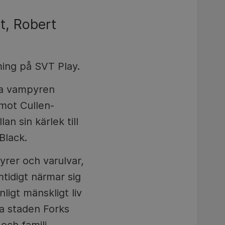
t, Robert
ing på SVT Play.
na vampyren
 mot Cullen-
an sin kärlek till
Black.
yrer och varulvar,
amtidigt närmar sig
igt mänskligt liv
la staden Forks