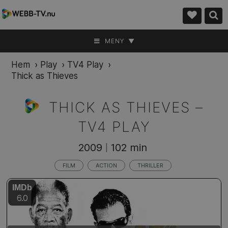
MENY ▼
Hem
›
Play
›
TV4 Play
›
Thick as Thieves
THICK AS THIEVES –
TV4 PLAY
2009
102 min
|
FILM
ACTION
THRILLER
IMDb
6.0