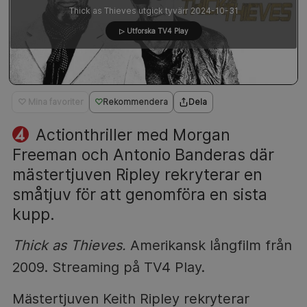
Thick as Thieves utgick tyvärr 2024-10-31
▷ Utforska TV4 Play
♡ Mina favoriter
Rekommendera
Dela
Actionthriller med Morgan
Freeman och Antonio Banderas där
mästertjuven Ripley rekryterar en
småtjuv för att genomföra en sista
kupp.
Thick as Thieves.
Amerikansk långfilm från
2009. Streaming på TV4 Play.
Mästertjuven Keith Ripley rekryterar