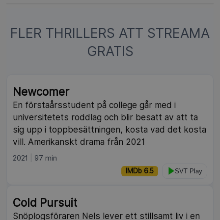
FLER THRILLERS ATT STREAMA
GRATIS
NY
Newcomer
En förstaårsstudent på college går med i
universitetets roddlag och blir besatt av att ta
sig upp i toppbesättningen, kosta vad det kosta
vill. Amerikanskt drama från 2021
2021
97 min
IMDb 6.5
SVT Play
NY
Cold Pursuit
Snöplogsföraren Nels lever ett stillsamt liv i en