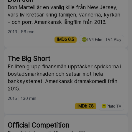
Don Martell är en vanlig kille från New Jersey,
vars liv kretsar kring familjen, vännerna, kyrkan
– och porr. Amerikansk långfilm från 2013.
2013
86 min
IMDb 6.5
TV4 Film | TV4 Play
The Big Short
En liten grupp finansmän upptäcker sprickorna i
bostadsmarknaden och satsar mot hela
banksystemet. Amerikansk dramakomedi från
2015.
2015
130 min
IMDb 7.8
Pluto TV
Official Competition