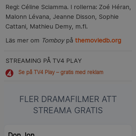
Regi: Céline Sciamma. I rollerna: Zoé Héran,
Malonn Lévana, Jeanne Disson, Sophie
Cattani, Mathieu Demy, m.fl.
Läs mer om
Tomboy
på
themoviedb.org
STREAMING PÅ TV4 PLAY
Se på TV4 Play – gratis med reklam
FLER DRAMAFILMER ATT
STREAMA GRATIS
NY
Don Jon