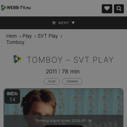
MENY ▼
Hem
›
Play
›
SVT Play
›
Tomboy
TOMBOY –
SVT PLAY
2011
78 min
|
FILM
DRAMA
IMDb
7.4
Tomboy utgick tyvärr 2024-07-14