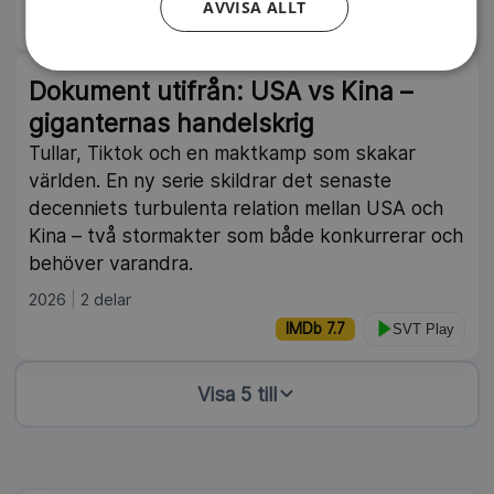
AVVISA ALLT
IMDb 7.4
Kunskapskanalen
Dokument utifrån: USA vs Kina –
giganternas handelskrig
Tullar, Tiktok och en maktkamp som skakar
världen. En ny serie skildrar det senaste
decenniets turbulenta relation mellan USA och
Kina – två stormakter som både konkurrerar och
behöver varandra.
2026
2 delar
IMDb 7.7
SVT Play
Visa 5 till