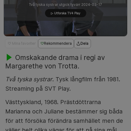
Två tyska systrar utgick tyvärr 2024-03-17
▷ Utforska TV4 Play
♡ Mina favoriter
Rekommendera
Dela
Omskakande drama i regi av
Margarethe von Trotta.
Två tyska systrar
. Tysk långfilm från 1981.
Streaming på SVT Play.
Västtyskland, 1968. Prästdöttrarna
Marianna och Juliane bestämmer sig båda
för att försöka förändra samhället men de
väljer helt olika vägar för att nå sina mål.