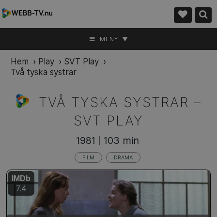
MENY ▼
Hem
›
Play
›
SVT Play
›
Två tyska systrar
TVÅ TYSKA SYSTRAR –
SVT PLAY
1981
103 min
|
FILM
DRAMA
IMDb
7.4