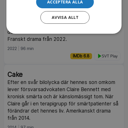
Pissa i motvind
ACCEPTERA ALLA
En filmregissör väljer ut fyra av de mest
besvärliga tonåringarna i ett franskt
AVVISA ALLT
arbetarklassområde till sin långfilm och pressar
dem allt hårdare för att få fram sanna känslor.
Franskt drama från 2022.
2022
96 min
IMDb 6.8
SVT Play
Cake
Efter en svår bilolycka där hennes son omkom
lever försvarsadvokaten Claire Bennett med
kronisk smärta och är känslomässigt tom. När
Claire går i en terapigrupp för smärtpatienter så
förändrar det hennes liv. Amerikanskt drama
från 2014.
2014
97 min