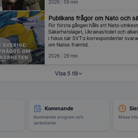
2026
59 min
Publikens frågor om Nato och s
För första gången hålls ett Nato-utrikes
Säkerhetsläget, Ukrainastödet och allian
i fokus när SVT:s korrespondenter svara
om Natos framtid.
2026
29 min
Visa 5 till
Kommande
Sis
Kommande program och
Missa inte
seriestarter