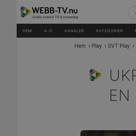
Gratis svensk TV & streaming
HEM
A-Ö
KANALER
KATEGORIER
Hem
›
Play
›
SVT Play
›
UK
EN