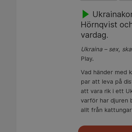
Ukrainakor
Hörnqvist och 
vardag.
Ukraina – sex, sk
Play.
Vad händer med kär
par att leva på di
att vara rik i et
varför har djuren b
allt från kattungar