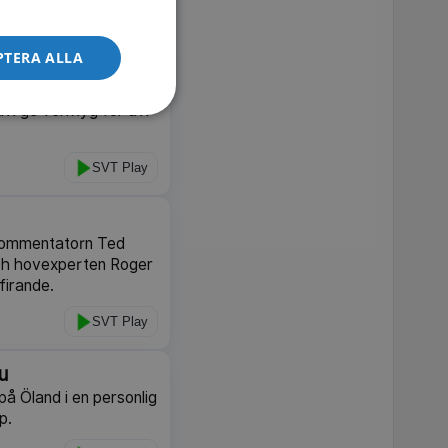
SVT Play
PTERA ALLA
ranskning blottlägger
tt ge verktyg för att
SVT Play
 kommentatorn Ted
och hovexperten Roger
firande.
SVT Play
u
å Öland i en personlig
p.