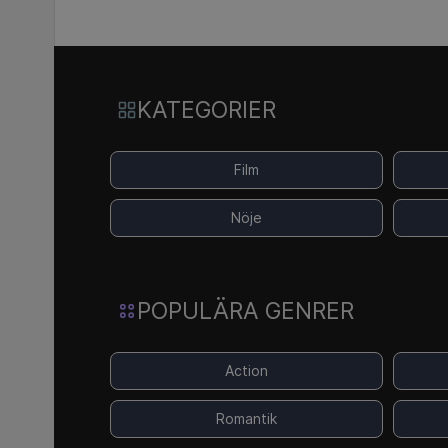
KATEGORIER
Film
Nöje
POPULÄRA GENRER
Action
Romantik