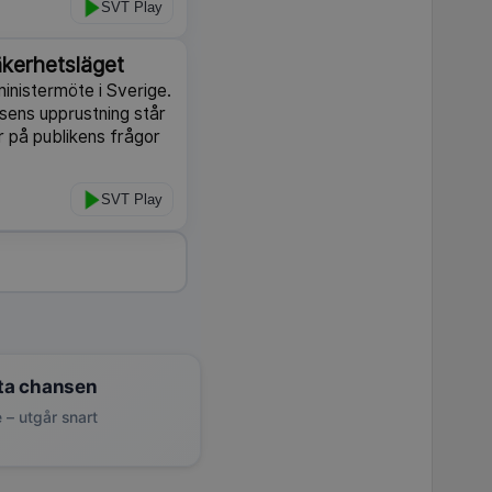
SVT Play
äkerhetsläget
ministermöte i Sverige.
sens upprustning står
r på publikens frågor
SVT Play
ta chansen
 – utgår snart