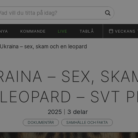
NYA
KOMMANDE
LIVE
TABLÅ
VECKANS 
Ukraina – sex, skam och en leopard
RAINA – SEX, SK
 LEOPARD –
SVT P
2025
3 delar
|
DOKUMENTÄR
SAMHÄLLE OCH FAKTA