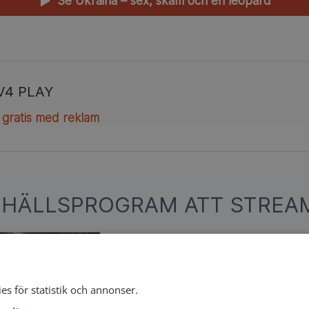
Se Ukraina – sex, skam och en leopard
▲
V4 PLAY
 gratis med reklam
MHÄLLSPROGRAM ATT STREAM
Hur fan hamnade vi här?
I en satirisk granskning i sex delar ploc
isär det svenska samhället bit för bit m
es för statistik och annonser.
som allvar.