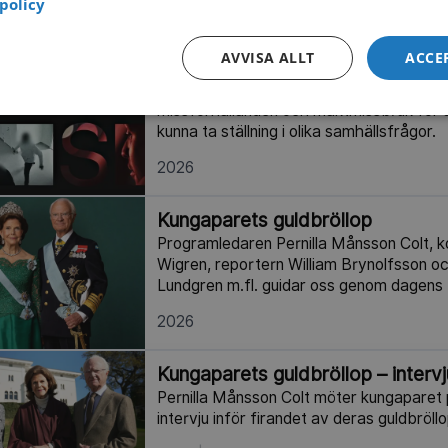
policy
2026
6 delar
AVVISA ALLT
ACCE
Uppdrag granskning
Granskande samhällsprogram. Uppdrag g
missförhållanden och maktmissbruk för a
kunna ta ställning i olika samhällsfrågor.
2026
Kungaparets guldbröllop
Programledaren Pernilla Månsson Colt,
Wigren, reportern William Brynolfsson 
Lundgren m.fl. guidar oss genom dagens 
2026
Kungaparets guldbröllop – intervj
Pernilla Månsson Colt möter kungaparet p
intervju inför firandet av deras guldbröllo