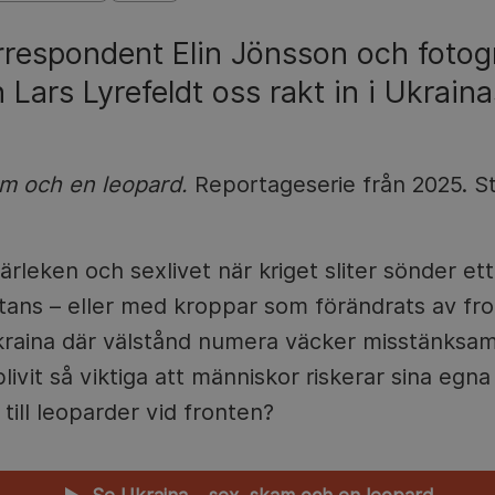
respondent Elin Jönsson och fotog
Lars Lyrefeldt oss rakt in i Ukraina
am och en leopard.
Reportageserie från 2025. S
leken och sexlivet när kriget sliter sönder ett
stans – eller med kroppar som förändrats av fr
t Ukraina där välstånd numera väcker misstänks
livit så viktiga att människor riskerar sina egna 
 till leoparder vid fronten?