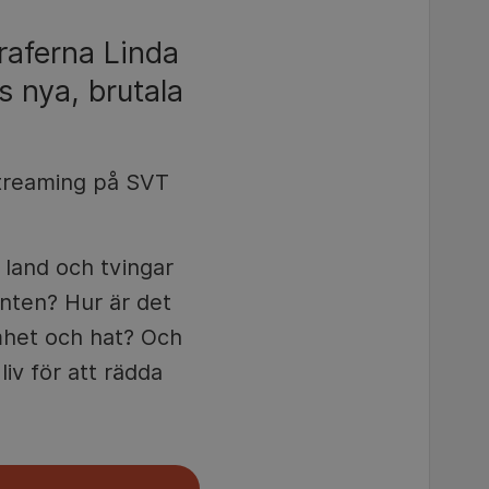
raferna Linda
s nya, brutala
treaming på SVT
 land och tvingar
onten? Hur är det
amhet och hat? Och
liv för att rädda