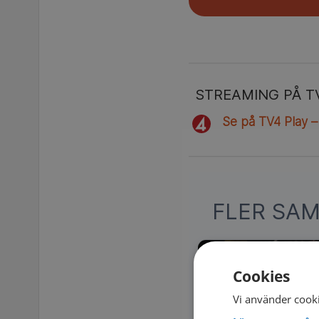
STREAMING PÅ T
Se på TV4 Play –
FLER SA
Cookies
Vi använder cooki