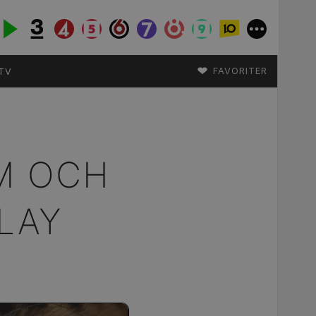
♥
FAVORITER
TV
AM OCH
LAY