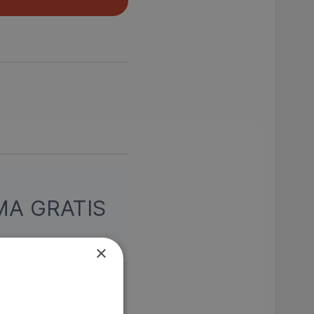
A GRATIS
×
kar Messiah Hallberg
ed lika mycket humor