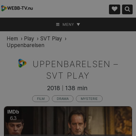
MENY ▼
Hem
›
Play
›
SVT Play
›
Uppenbarelsen
UPPENBARELSEN –
SVT PLAY
2018
138 min
|
FILM
DRAMA
MYSTERIE
IMDb
6.3