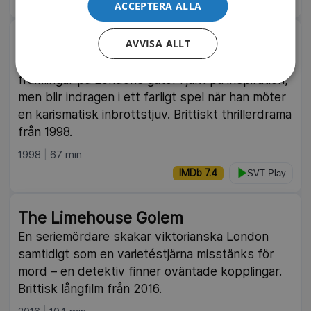
ACCEPTERA ALLA
Following
AVVISA ALLT
En ung, arbetslös författare börjar följa
främlingar på Londons gator i jakt på inspiration,
men blir indragen i ett farligt spel när han möter
en karismatisk inbrottstjuv. Brittiskt thrillerdrama
från 1998.
1998
67 min
IMDb 7.4
SVT Play
The Limehouse Golem
En seriemördare skakar viktorianska London
samtidigt som en varietéstjärna misstänks för
mord – en detektiv finner oväntade kopplingar.
Brittisk långfilm från 2016.