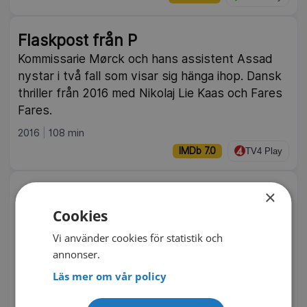
Flaskpost från P
Kommissarie Mørck och hans assistent Assad
nystar i två fall som visar sig hänga ihop. Dansk
thriller från 2016 med Nikolaj Lie Kaas och Fares
Fares.
2016
108 min
IMDb 7.0
TV4 Play
Spooks: The Greater Good
×
Cookies
Ett team från brittiska säkerhetstjänsten MI5
ska transportera terroristen Adem Qasim genom
Vi använder cookies för statistik och
London, men konvojen attackeras och Qasim
annonser.
lyckas rymma. Brittisk dramathriller från 2015.
Läs mer om vår policy
2015
100 min
IMDb 6.2
SVT Play