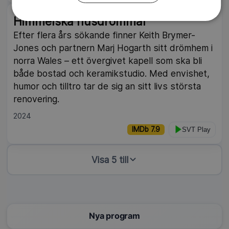
Himmelska husdrömmar
Efter flera års sökande finner Keith Brymer-
Jones och partnern Marj Hogarth sitt drömhem i
norra Wales – ett övergivet kapell som ska bli
både bostad och keramikstudio. Med envishet,
humor och tilltro tar de sig an sitt livs största
renovering.
2024
IMDb 7.9
SVT Play
Visa 5 till
Nya program