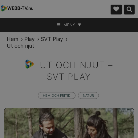
MENY ▼
Hem
›
Play
›
SVT Play
›
Ut och njut
UT OCH NJUT –
SVT PLAY
HEM OCH FRITID
NATUR