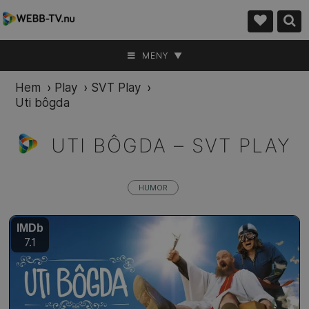
MENY ▼
Hem
›
Play
›
SVT Play
›
Uti bôgda
UTI BÔGDA –
SVT PLAY
HUMOR
IMDb
7.1