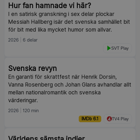
Hur fan hamnade vi här?
I en satirisk granskning i sex delar plockar
Messiah Hallberg isär det svenska samhället bit
för bit med lika mycket humor som allvar.
2026
6 delar
SVT Play
Svenska revyn
En garanti för skrattfest när Henrik Dorsin,
Vanna Rosenberg och Johan Glans avhandlar allt
mellan nationalromantik och svenska
värderingar.
2026
120 min
IMDb 6.1
TV4 Play
Världens sämsta indier